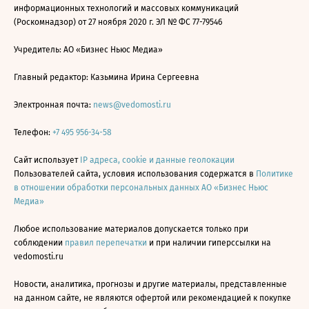
информационных технологий и массовых коммуникаций
(Роскомнадзор) от 27 ноября 2020 г. ЭЛ № ФС 77-79546
Учредитель: АО «Бизнес Ньюс Медиа»
Главный редактор: Казьмина Ирина Сергеевна
Электронная почта:
news@vedomosti.ru
Телефон:
+7 495 956-34-58
Сайт использует
IP адреса, cookie и данные геолокации
Пользователей сайта, условия использования содержатся в
Политике
в отношении обработки персональных данных АО «Бизнес Ньюс
Медиа»
Любое использование материалов допускается только при
соблюдении
правил перепечатки
и при наличии гиперссылки на
vedomosti.ru
Новости, аналитика, прогнозы и другие материалы, представленные
на данном сайте, не являются офертой или рекомендацией к покупке