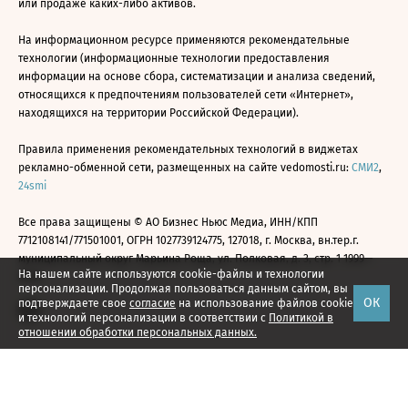
или продаже каких-либо активов.
На информационном ресурсе применяются рекомендательные
технологии (информационные технологии предоставления
информации на основе сбора, систематизации и анализа сведений,
относящихся к предпочтениям пользователей сети «Интернет»,
находящихся на территории Российской Федерации).
Правила применения рекомендательных технологий в виджетах
рекламно-обменной сети, размещенных на сайте vedomosti.ru:
СМИ2
,
24smi
Все права защищены © АО Бизнес Ньюс Медиа, ИНН/КПП
7712108141/771501001, ОГРН 1027739124775, 127018, г. Москва, вн.тер.г.
муниципальный округ Марьина Роща, ул. Полковая, д. 3, стр. 1 1999—
На нашем сайте используются cookie-файлы и технологии
2026
персонализации. Продолжая пользоваться данным сайтом, вы
ОК
подтверждаете свое
согласие
на использование файлов cookie
и технологий персонализации в соответствии с
Политикой в
отношении обработки персональных данных.