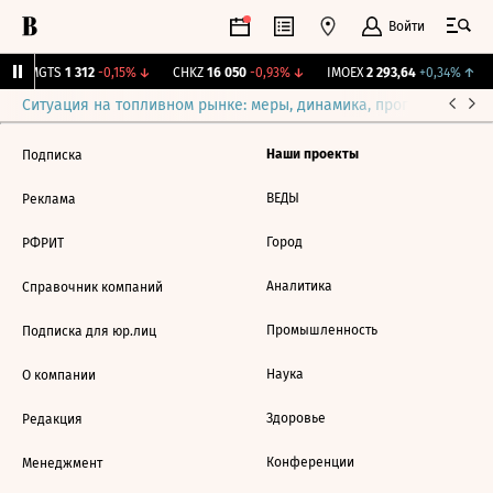
Войти
↑
MGTS
1 312
-0,15%
↓
CHKZ
16 050
-0,93%
↓
IMOEX
2 293,64
+0,34%
↑
Ситуация на топливном рынке: меры, динамика, прогнозы
Выб
Наши проекты
Подписка
ВЕДЫ
Реклама
Город
РФРИТ
Аналитика
Справочник компаний
Промышленность
Подписка для юр.лиц
Наука
О компании
Здоровье
Редакция
Конференции
Менеджмент