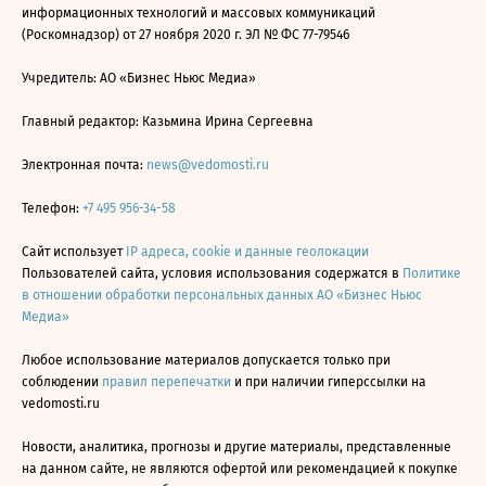
информационных технологий и массовых коммуникаций
(Роскомнадзор) от 27 ноября 2020 г. ЭЛ № ФС 77-79546
Учредитель: АО «Бизнес Ньюс Медиа»
Главный редактор: Казьмина Ирина Сергеевна
Электронная почта:
news@vedomosti.ru
Телефон:
+7 495 956-34-58
Сайт использует
IP адреса, cookie и данные геолокации
Пользователей сайта, условия использования содержатся в
Политике
в отношении обработки персональных данных АО «Бизнес Ньюс
Медиа»
Любое использование материалов допускается только при
соблюдении
правил перепечатки
и при наличии гиперссылки на
vedomosti.ru
Новости, аналитика, прогнозы и другие материалы, представленные
на данном сайте, не являются офертой или рекомендацией к покупке