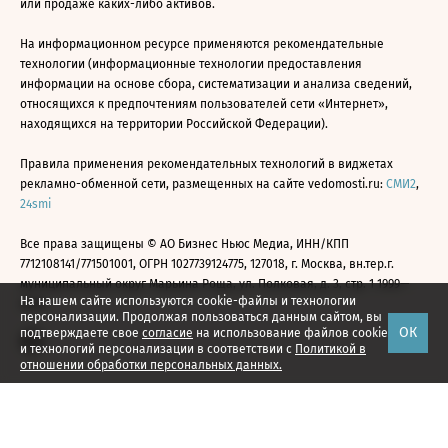
или продаже каких-либо активов.
На информационном ресурсе применяются рекомендательные
технологии (информационные технологии предоставления
информации на основе сбора, систематизации и анализа сведений,
относящихся к предпочтениям пользователей сети «Интернет»,
находящихся на территории Российской Федерации).
Правила применения рекомендательных технологий в виджетах
рекламно-обменной сети, размещенных на сайте vedomosti.ru:
СМИ2
,
24smi
Все права защищены © АО Бизнес Ньюс Медиа, ИНН/КПП
7712108141/771501001, ОГРН 1027739124775, 127018, г. Москва, вн.тер.г.
муниципальный округ Марьина Роща, ул. Полковая, д. 3, стр. 1 1999—
На нашем сайте используются cookie-файлы и технологии
2026
персонализации. Продолжая пользоваться данным сайтом, вы
ОК
подтверждаете свое
согласие
на использование файлов cookie
и технологий персонализации в соответствии с
Политикой в
отношении обработки персональных данных.