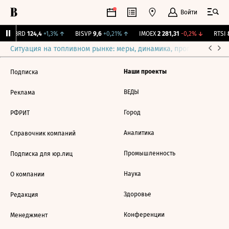
Войти
ABRD
124,4
+1,3%
↑
BISVP
9,6
+0,21%
↑
IMOEX
2 281,31
-0,2%
↓
RTSI
8
Ситуация на топливном рынке: меры, динамика, прогнозы
Выб
Наши проекты
Подписка
ВЕДЫ
Реклама
Город
РФРИТ
Аналитика
Справочник компаний
Промышленность
Подписка для юр.лиц
Наука
О компании
Здоровье
Редакция
Конференции
Менеджмент