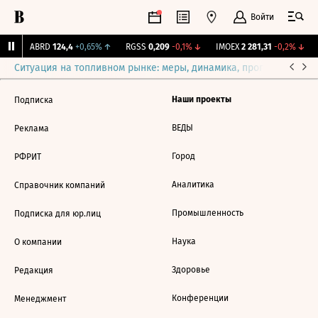
Войти
%
↑
ABRD
124,4
+0,65%
↑
RGSS
0,209
-0,1%
↓
IMOEX
2 281,31
-0,2%
↓
Ситуация на топливном рынке: меры, динамика, прогнозы
Выб
Наши проекты
Подписка
ВЕДЫ
Реклама
Город
РФРИТ
Аналитика
Справочник компаний
Промышленность
Подписка для юр.лиц
Наука
О компании
Здоровье
Редакция
Конференции
Менеджмент