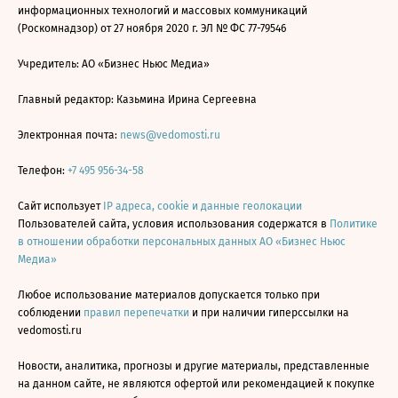
информационных технологий и массовых коммуникаций
(Роскомнадзор) от 27 ноября 2020 г. ЭЛ № ФС 77-79546
Учредитель: АО «Бизнес Ньюс Медиа»
Главный редактор: Казьмина Ирина Сергеевна
Электронная почта:
news@vedomosti.ru
Телефон:
+7 495 956-34-58
Сайт использует
IP адреса, cookie и данные геолокации
Пользователей сайта, условия использования содержатся в
Политике
в отношении обработки персональных данных АО «Бизнес Ньюс
Медиа»
Любое использование материалов допускается только при
соблюдении
правил перепечатки
и при наличии гиперссылки на
vedomosti.ru
Новости, аналитика, прогнозы и другие материалы, представленные
на данном сайте, не являются офертой или рекомендацией к покупке