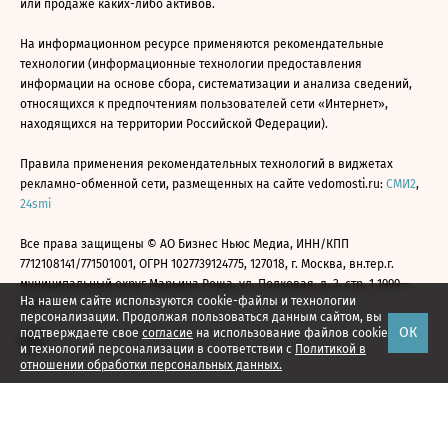
или продаже каких-либо активов.
На информационном ресурсе применяются рекомендательные
технологии (информационные технологии предоставления
информации на основе сбора, систематизации и анализа сведений,
относящихся к предпочтениям пользователей сети «Интернет»,
находящихся на территории Российской Федерации).
Правила применения рекомендательных технологий в виджетах
рекламно-обменной сети, размещенных на сайте vedomosti.ru:
СМИ2
,
24smi
Все права защищены © АО Бизнес Ньюс Медиа, ИНН/КПП
7712108141/771501001, ОГРН 1027739124775, 127018, г. Москва, вн.тер.г.
муниципальный округ Марьина Роща, ул. Полковая, д. 3, стр. 1 1999—
На нашем сайте используются cookie-файлы и технологии
2026
персонализации. Продолжая пользоваться данным сайтом, вы
ОК
подтверждаете свое
согласие
на использование файлов cookie
и технологий персонализации в соответствии с
Политикой в
отношении обработки персональных данных.