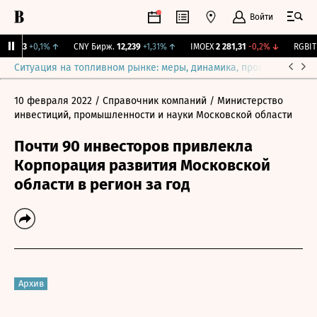
Войти
115,3
+0,1%
↑
CNY Бирж.
12,239
+1,31%
↑
IMOEX
2 281,31
-0,2%
↓
RGBITR
Ситуация на топливном рынке: меры, динамика, прогнозы
Выб
10 февраля 2022
/ Справочник компаний
/ Министерство
инвестиций, промышленности и науки Московской области
Почти 90 инвесторов привлекла
Корпорация развития Московской
области в регион за год
Архив