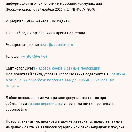
информационных технологий и массовых коммуникаций
(Роскомнадзор) от 27 ноября 2020 г. ЭЛ № ФС 77-79546
Учредитель: АО «Бизнес Ньюс Медиа»
Главный редактор: Казьмина Ирина Сергеевна
Электронная почта:
news@vedomosti.ru
Телефон:
+7 495 956-34-58
Сайт использует
IP адреса, cookie и данные геолокации
Пользователей сайта, условия использования содержатся в
Политике
в отношении обработки персональных данных АО «Бизнес Ньюс
Медиа»
Любое использование материалов допускается только при
соблюдении
правил перепечатки
и при наличии гиперссылки на
vedomosti.ru
Новости, аналитика, прогнозы и другие материалы, представленные
на данном сайте, не являются офертой или рекомендацией к покупке