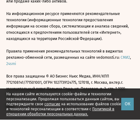
или продаже каких-либо активов.
На информационном ресурсе применяются рекомендательные
технологии (информационные технологии предоставления
информации на основе сбора, систематизации и анализа сведений,
относящихся к предпочтениям пользователей сети «Интернет»,
находящихся на территории Российской Федерации).
Правила применения рекомендательных технологий в виджетах
рекламно-обменной сети, размещенных на сайте vedomosti.ru:
СМИ2
,
24smi
Все права защищены © АО Бизнес Ньюс Медиа, ИНН/КПП
7712108141/771501001, ОГРН 1027739124775, 127018, г. Москва, вн.тер.г.
муниципальный округ Марьина Роща, ул. Полковая, д. 3, стр. 1 1999—
На нашем сайте используются cookie-файлы и технологии
2026
персонализации. Продолжая пользоваться данным сайтом, вы
ОК
подтверждаете свое
согласие
на использование файлов cookie
и технологий персонализации в соответствии с
Политикой в
отношении обработки персональных данных.