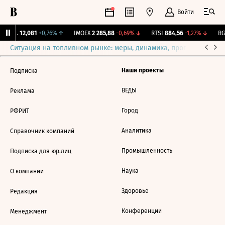
Войти
Бирж.
12,081
+0,76%
↑
IMOEX
2 285,88
-0,69%
↓
RTSI
884,56
-1,27%
↓
RG
Ситуация на топливном рынке: меры, динамика, прогнозы
Выб
Наши проекты
Подписка
ВЕДЫ
Реклама
Город
РФРИТ
Аналитика
Справочник компаний
Промышленность
Подписка для юр.лиц
Наука
О компании
Здоровье
Редакция
Конференции
Менеджмент