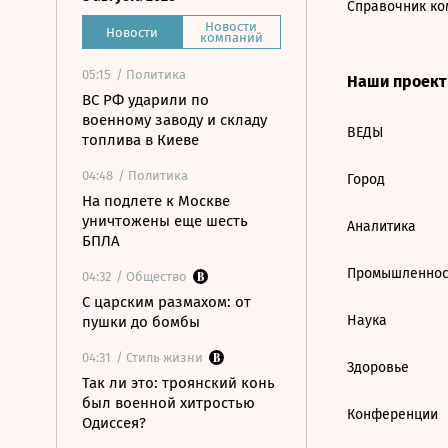
Справочник ко
Новости
Новости
компаний
05:15
/ Политика
Наши проек
ВС РФ ударили по
военному заводу и складу
ВЕДЫ
топлива в Киеве
04:48
/ Политика
Город
На подлете к Москве
уничтожены еще шесть
Аналитика
БПЛА
Промышленнос
04:32
/ Общество
С царским размахом: от
Наука
пушки до бомбы
04:31
/ Стиль жизни
Здоровье
Так ли это: троянский конь
был военной хитростью
Конференции
Одиссея?