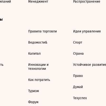
мпаний
Менеджмент
Распространение
ты
Правила торговли
Идеи управления
Ведомости&
Спорт
Капитал
Страна
ть
Инновации и
Устойчивое развити
технологии
Право
Как потратить
Думай
Туризм
Техуспех
Форум