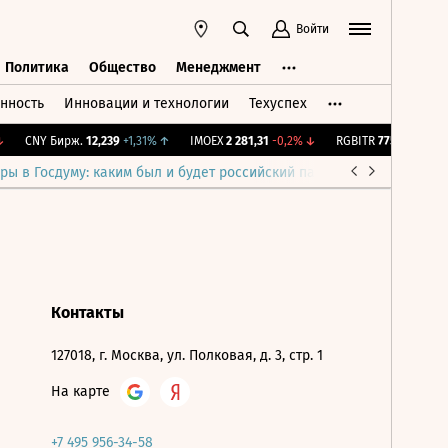
Войти
Политика
Общество
Менеджмент
нность
Инновации и технологии
Техуспех
ть
Политика
Общество
Менеджмент
CNY Бирж.
12,239
+1,31%
↑
IMOEX
2 281,31
-0,2%
↓
RGBITR
775,48
-0,03%
ры в Госдуму: каким был и будет российский парламент
Война н
Контакты
127018, г. Москва, ул. Полковая, д. 3, стр. 1
На карте
+7 495 956-34-58