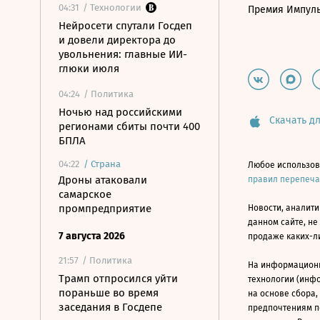
04:31
/ Технологии
Премия Импул
Нейросети спутали Госдеп
и довели директора до
увольнения: главные ИИ-
глюки июля
04:24
/ Политика
Ночью над российскими
Скачать дл
регионами сбиты почти 400
БПЛА
04:22
/
Страна
Любое использов
Дроны атаковали
правил перепеч
самарское
промпредприятие
Новости, аналити
данном сайте, не
7 августа 2026
продаже каких-л
21:57
/ Политика
На информацион
Трамп отпросился уйти
технологии (инф
пораньше во время
на основе сбора,
заседания в Госдепе
предпочтениям п