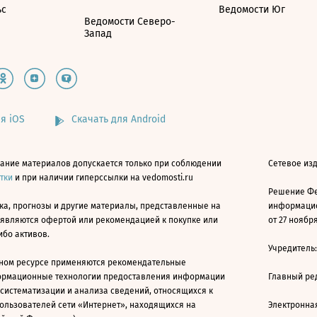
ьс
Ведомости Юг
Ведомости Северо-
Запад
я iOS
Скачать для Android
ание материалов допускается только при соблюдении
Сетевое изд
атки
и при наличии гиперссылки на vedomosti.ru
Решение Фе
ка, прогнозы и другие материалы, представленные на
информацио
 являются офертой или рекомендацией к покупке или
от 27 ноября
ибо активов.
Учредитель
ном ресурсе применяются рекомендательные
ормационные технологии предоставления информации
Главный ре
 систематизации и анализа сведений, относящихся к
ользователей сети «Интернет», находящихся на
Электронна