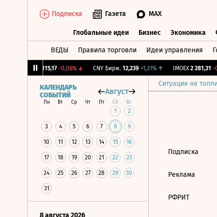
Подписка
Газета
MAX
Глобальные идеи
Бизнес
Экономика
ВЕДЫ
Правила торговли
Идеи управления
Г
Глобальные идеи
Бизнес
Экономик
12%
↓
RGBI
115,17
-0,06%
↓
CNY Бирж.
12,239
+1,31%
↑
IMOEX
2 281,31
-0
Ситуация на топл
КАЛЕНДАРЬ
Август
СОБЫТИЙ
Пн
Вт
Ср
Чт
Пт
Сб
Вс
1
2
3
4
5
6
7
8
9
10
11
12
13
14
15
16
Подписка
17
18
19
20
21
22
23
24
25
26
27
28
29
30
Реклама
31
РФРИТ
8 августа 2026