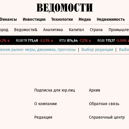
Финансы
Инвестиции
Технологии
Медиа
Недвижимость
ород
Ведомости&
Аналитика
Капитал
Страна
Промышле
а
Финансы
Инвестиции
Технологии
Медиа
Недвижимос
,2%
↓
RGBITR
775,48
-0,03%
↓
RTSI
874,64
-1,12%
↓
RGBI
115,17
-0,06%
↓
ивном рынке: меры, динамика, прогнозы
Выбор редакции
Выбо
Подписка для юр.лиц
Архив
О компании
Обратная связь
Редакция
Справочный центр