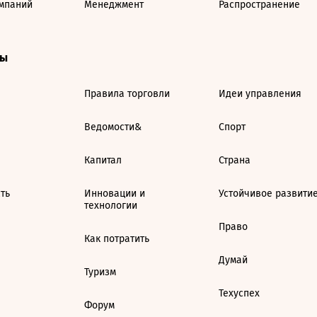
мпаний
Менеджмент
Распространение
ты
Правила торговли
Идеи управления
Ведомости&
Спорт
Капитал
Страна
ть
Инновации и
Устойчивое развити
технологии
Право
Как потратить
Думай
Туризм
Техуспех
Форум