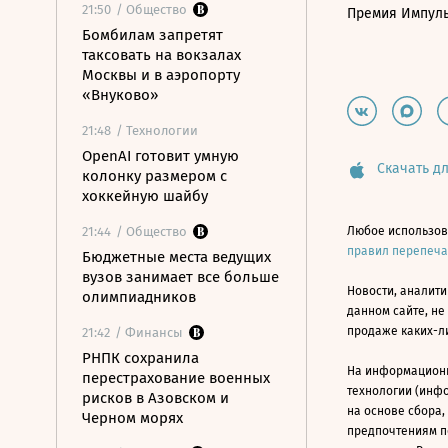
21:50
/ Общество
Премия Импул
Бомбилам запретят
таксовать на вокзалах
Москвы и в аэропорту
«Внуково»
21:48
/ Технологии
OpenAI готовит умную
Скачать дл
колонку размером с
хоккейную шайбу
21:44
/ Общество
Любое использов
правил перепеч
Бюджетные места ведущих
вузов занимает все больше
Новости, аналити
олимпиадников
данном сайте, не
продаже каких-л
21:42
/ Финансы
РНПК сохранила
На информацион
перестрахование военных
технологии (инф
рисков в Азовском и
на основе сбора,
Черном морях
предпочтениям п