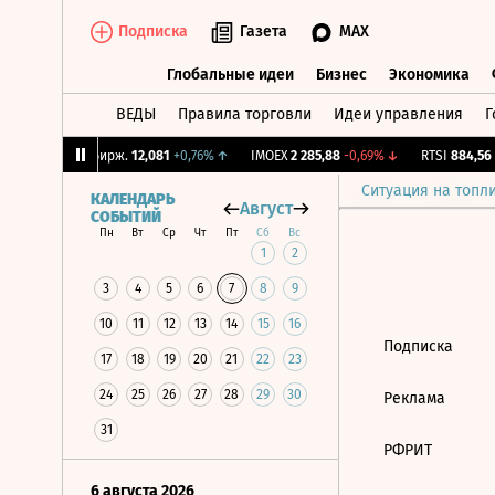
Подписка
Газета
MAX
Глобальные идеи
Бизнес
Экономика
ВЕДЫ
Правила торговли
Идеи управления
Г
Глобальные идеи
Бизнес
Экономик
04%
↓
CNY Бирж.
12,081
+0,76%
↑
IMOEX
2 285,88
-0,69%
↓
RTSI
884,56
-
Ситуация на топл
КАЛЕНДАРЬ
Август
СОБЫТИЙ
Пн
Вт
Ср
Чт
Пт
Сб
Вс
1
2
3
4
5
6
7
8
9
10
11
12
13
14
15
16
Подписка
17
18
19
20
21
22
23
24
25
26
27
28
29
30
Реклама
31
РФРИТ
6 августа 2026