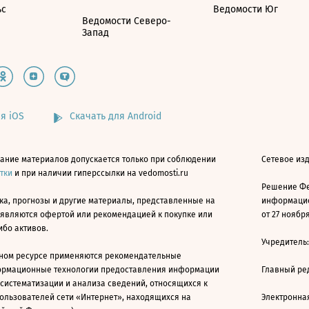
ьс
Ведомости Юг
Ведомости Северо-
Запад
я iOS
Скачать для Android
ание материалов допускается только при соблюдении
Сетевое изд
атки
и при наличии гиперссылки на vedomosti.ru
Решение Фе
ка, прогнозы и другие материалы, представленные на
информацио
 являются офертой или рекомендацией к покупке или
от 27 ноября
ибо активов.
Учредитель
ном ресурсе применяются рекомендательные
ормационные технологии предоставления информации
Главный ре
 систематизации и анализа сведений, относящихся к
ользователей сети «Интернет», находящихся на
Электронна