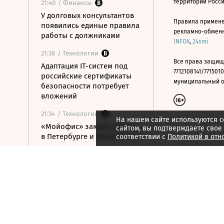
территории Росс
21:40
/ Финансы
У долговых консультантов
Правила примене
появились единые правила
рекламно-обменно
работы с должниками
INFOX
,
24smi
21:38
/ Технологии
Все права защищ
Адаптация IT-систем под
7712108141/7715010
российские сертификаты
муниципальный окр
безопасности потребует
вложений
21:34
/ Технологии
На нашем сайте используются c
«Мойофис» закрыл офисы
сайтом, вы подтверждаете свое
в Петербурге и Иннополисе
соответствии с
Политикой в отн
21:33
/ Политика
Россия поддержала
расширение
авиасообщения с
Казахстаном
21:28
/ Недвижимость