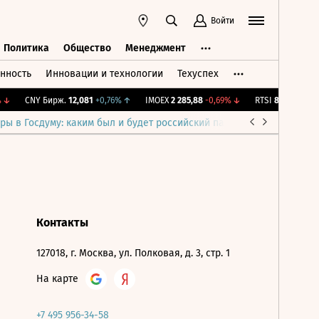
Войти
Политика
Общество
Менеджмент
нность
Инновации и технологии
Техуспех
ть
Политика
Общество
Менеджмент
↓
CNY Бирж.
12,081
+0,76%
↑
IMOEX
2 285,88
-0,69%
↓
RTSI
884,56
-1,27
ры в Госдуму: каким был и будет российский парламент
Война н
Контакты
127018, г. Москва, ул. Полковая, д. 3, стр. 1
На карте
+7 495 956-34-58