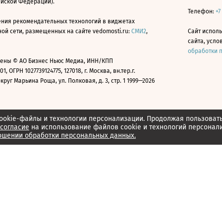
ийской Федерации).
Телефон:
+7
ния рекомендательных технологий в виджетах
й сети, размещенных на сайте vedomosti.ru:
СМИ2
,
Сайт испол
сайта, усл
обработки 
ены © АО Бизнес Ньюс Медиа, ИНН/КПП
01, ОГРН 1027739124775, 127018, г. Москва, вн.тер.г.
уг Марьина Роща, ул. Полковая, д. 3, стр. 1 1999—2026
ookie-файлы и технологии персонализации. Продолжая пользоват
согласие
на использование файлов cookie и технологий персонал
ошении обработки персональных данных.