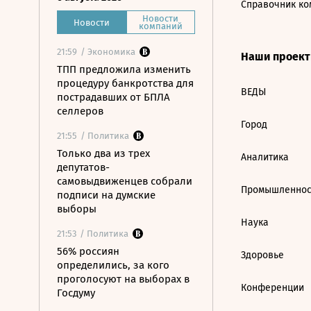
Справочник ко
Новости
Новости
компаний
21:59
/ Экономика
Наши проек
ТПП предложила изменить
процедуру банкротства для
ВЕДЫ
пострадавших от БПЛА
селлеров
Город
21:55
/ Политика
Только два из трех
Аналитика
депутатов-
самовыдвиженцев собрали
Промышленнос
подписи на думские
выборы
Наука
21:53
/ Политика
56% россиян
Здоровье
определились, за кого
проголосуют на выборах в
Конференции
Госдуму