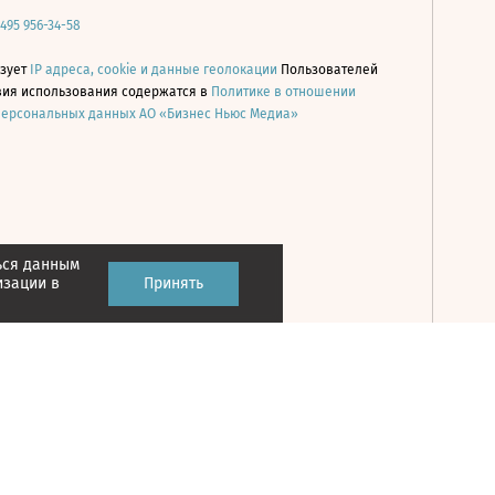
 495 956-34-58
ьзует
IP адреса, cookie и данные геолокации
Пользователей
овия использования содержатся в
Политике в отношении
персональных данных АО «Бизнес Ньюс Медиа»
ься данным
Принять
изации в