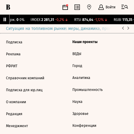
Войти
NY Бирж.
0
0%
IMOEX
2 281,31
-0,2%
↓
RTSI
874,64
-1,12%
↓
RGBI
115,35
+
Ситуация на топливном рынке: меры, динамика, прогнозы
Выб
Наши проекты
Подписка
ВЕДЫ
Реклама
Город
РФРИТ
Аналитика
Справочник компаний
Промышленность
Подписка для юр.лиц
Наука
О компании
Здоровье
Редакция
Конференции
Менеджмент