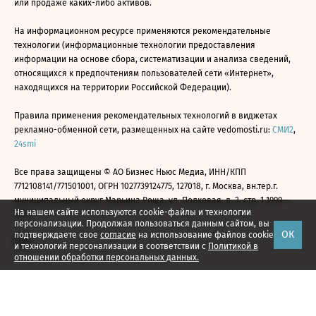
или продаже каких-либо активов.
На информационном ресурсе применяются рекомендательные
технологии (информационные технологии предоставления
информации на основе сбора, систематизации и анализа сведений,
относящихся к предпочтениям пользователей сети «Интернет»,
находящихся на территории Российской Федерации).
Правила применения рекомендательных технологий в виджетах
рекламно-обменной сети, размещенных на сайте vedomosti.ru:
СМИ2
,
24smi
Все права защищены © АО Бизнес Ньюс Медиа, ИНН/КПП
7712108141/771501001, ОГРН 1027739124775, 127018, г. Москва, вн.тер.г.
муниципальный округ Марьина Роща, ул. Полковая, д. 3, стр. 1 1999—
На нашем сайте используются cookie-файлы и технологии
2026
персонализации. Продолжая пользоваться данным сайтом, вы
ОК
подтверждаете свое
согласие
на использование файлов cookie
и технологий персонализации в соответствии с
Политикой в
отношении обработки персональных данных.