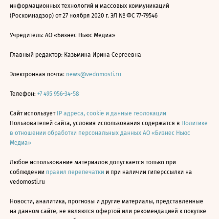
информационных технологий и массовых коммуникаций
(Роскомнадзор) от 27 ноября 2020 г. ЭЛ № ФС 77-79546
Учредитель: АО «Бизнес Ньюс Медиа»
Главный редактор: Казьмина Ирина Сергеевна
Электронная почта:
news@vedomosti.ru
Телефон:
+7 495 956-34-58
Сайт использует
IP адреса, cookie и данные геолокации
Пользователей сайта, условия использования содержатся в
Политике
в отношении обработки персональных данных АО «Бизнес Ньюс
Медиа»
Любое использование материалов допускается только при
соблюдении
правил перепечатки
и при наличии гиперссылки на
vedomosti.ru
Новости, аналитика, прогнозы и другие материалы, представленные
на данном сайте, не являются офертой или рекомендацией к покупке