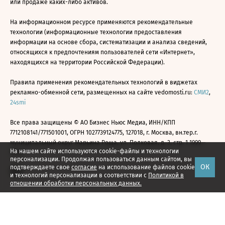
или продаже каких-либо активов.
На информационном ресурсе применяются рекомендательные
технологии (информационные технологии предоставления
информации на основе сбора, систематизации и анализа сведений,
относящихся к предпочтениям пользователей сети «Интернет»,
находящихся на территории Российской Федерации).
Правила применения рекомендательных технологий в виджетах
рекламно-обменной сети, размещенных на сайте vedomosti.ru:
СМИ2
,
24smi
Все права защищены © АО Бизнес Ньюс Медиа, ИНН/КПП
7712108141/771501001, ОГРН 1027739124775, 127018, г. Москва, вн.тер.г.
муниципальный округ Марьина Роща, ул. Полковая, д. 3, стр. 1 1999—
На нашем сайте используются cookie-файлы и технологии
2026
персонализации. Продолжая пользоваться данным сайтом, вы
ОК
подтверждаете свое
согласие
на использование файлов cookie
и технологий персонализации в соответствии с
Политикой в
отношении обработки персональных данных.