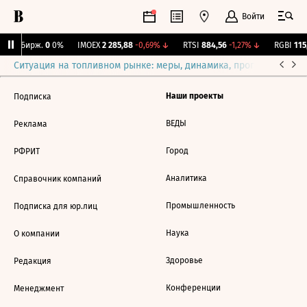
Войти
CNY Бирж.
0
0%
IMOEX
2 285,88
-0,69%
↓
RTSI
884,56
-1,27%
↓
RGBI
115,
Ситуация на топливном рынке: меры, динамика, прогнозы
Выб
Наши проекты
Подписка
ВЕДЫ
Реклама
Город
РФРИТ
Аналитика
Справочник компаний
Промышленность
Подписка для юр.лиц
Наука
О компании
Здоровье
Редакция
Конференции
Менеджмент