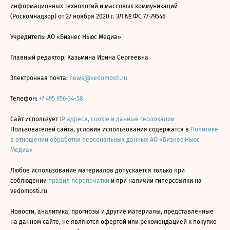
информационных технологий и массовых коммуникаций
(Роскомнадзор) от 27 ноября 2020 г. ЭЛ № ФС 77-79546
Учредитель: АО «Бизнес Ньюс Медиа»
Главный редактор: Казьмина Ирина Сергеевна
Электронная почта:
news@vedomosti.ru
Телефон:
+7 495 956-34-58
Сайт использует
IP адреса, cookie и данные геолокации
Пользователей сайта, условия использования содержатся в
Политике
в отношении обработки персональных данных АО «Бизнес Ньюс
Медиа»
Любое использование материалов допускается только при
соблюдении
правил перепечатки
и при наличии гиперссылки на
vedomosti.ru
Новости, аналитика, прогнозы и другие материалы, представленные
на данном сайте, не являются офертой или рекомендацией к покупке