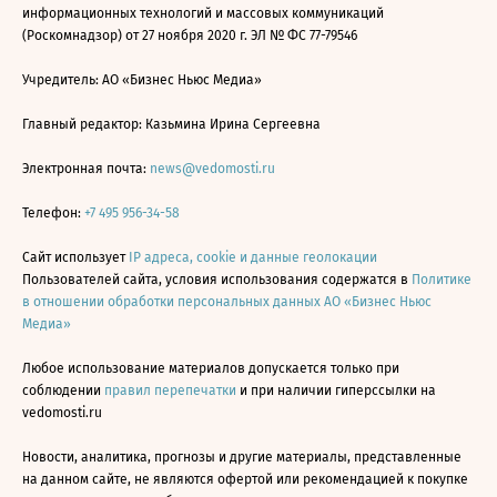
информационных технологий и массовых коммуникаций
(Роскомнадзор) от 27 ноября 2020 г. ЭЛ № ФС 77-79546
Учредитель: АО «Бизнес Ньюс Медиа»
Главный редактор: Казьмина Ирина Сергеевна
Электронная почта:
news@vedomosti.ru
Телефон:
+7 495 956-34-58
Сайт использует
IP адреса, cookie и данные геолокации
Пользователей сайта, условия использования содержатся в
Политике
в отношении обработки персональных данных АО «Бизнес Ньюс
Медиа»
Любое использование материалов допускается только при
соблюдении
правил перепечатки
и при наличии гиперссылки на
vedomosti.ru
Новости, аналитика, прогнозы и другие материалы, представленные
на данном сайте, не являются офертой или рекомендацией к покупке