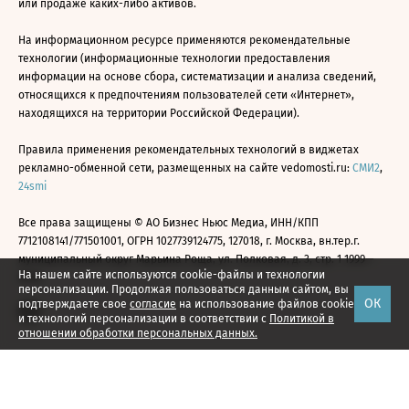
или продаже каких-либо активов.
На информационном ресурсе применяются рекомендательные
технологии (информационные технологии предоставления
информации на основе сбора, систематизации и анализа сведений,
относящихся к предпочтениям пользователей сети «Интернет»,
находящихся на территории Российской Федерации).
Правила применения рекомендательных технологий в виджетах
рекламно-обменной сети, размещенных на сайте vedomosti.ru:
СМИ2
,
24smi
Все права защищены © АО Бизнес Ньюс Медиа, ИНН/КПП
7712108141/771501001, ОГРН 1027739124775, 127018, г. Москва, вн.тер.г.
муниципальный округ Марьина Роща, ул. Полковая, д. 3, стр. 1 1999—
На нашем сайте используются cookie-файлы и технологии
2026
персонализации. Продолжая пользоваться данным сайтом, вы
ОК
подтверждаете свое
согласие
на использование файлов cookie
и технологий персонализации в соответствии с
Политикой в
отношении обработки персональных данных.