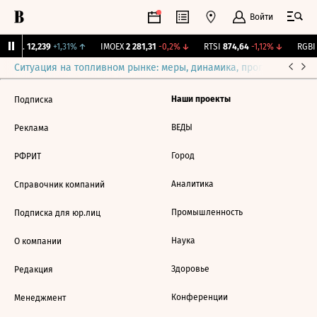
Войти
Бирж.
12,239
+1,31%
↑
IMOEX
2 281,31
-0,2%
↓
RTSI
874,64
-1,12%
↓
RGBI
Ситуация на топливном рынке: меры, динамика, прогнозы
Выб
Наши проекты
Подписка
ВЕДЫ
Реклама
Город
РФРИТ
Аналитика
Справочник компаний
Промышленность
Подписка для юр.лиц
Наука
О компании
Здоровье
Редакция
Конференции
Менеджмент