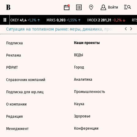
Войти
↑
OKEY
41,4
+1,3%
↑
MRKS
0,393
+1,55%
↑
IMOEX
2 281,31
-0,2%
↓
RTS
Ситуация на топливном рынке: меры, динамика, прогнозы
Выб
Наши проекты
Подписка
ВЕДЫ
Реклама
Город
РФРИТ
Аналитика
Справочник компаний
Промышленность
Подписка для юр.лиц
Наука
О компании
Здоровье
Редакция
Конференции
Менеджмент