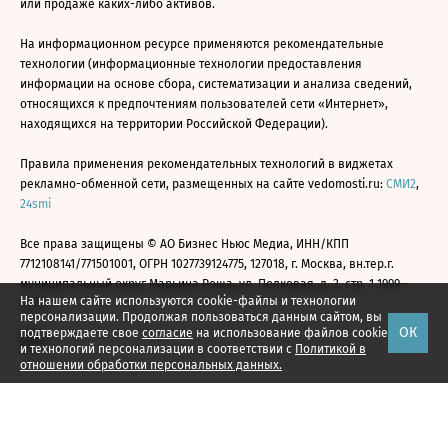
или продаже каких-либо активов.
На информационном ресурсе применяются рекомендательные
технологии (информационные технологии предоставления
информации на основе сбора, систематизации и анализа сведений,
относящихся к предпочтениям пользователей сети «Интернет»,
находящихся на территории Российской Федерации).
Правила применения рекомендательных технологий в виджетах
рекламно-обменной сети, размещенных на сайте vedomosti.ru:
СМИ2
,
24smi
Все права защищены © АО Бизнес Ньюс Медиа, ИНН/КПП
7712108141/771501001, ОГРН 1027739124775, 127018, г. Москва, вн.тер.г.
муниципальный округ Марьина Роща, ул. Полковая, д. 3, стр. 1 1999—
На нашем сайте используются cookie-файлы и технологии
2026
персонализации. Продолжая пользоваться данным сайтом, вы
ОК
подтверждаете свое
согласие
на использование файлов cookie
и технологий персонализации в соответствии с
Политикой в
отношении обработки персональных данных.