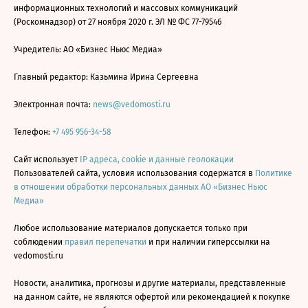
информационных технологий и массовых коммуникаций
(Роскомнадзор) от 27 ноября 2020 г. ЭЛ № ФС 77-79546
Учредитель: АО «Бизнес Ньюс Медиа»
Главный редактор: Казьмина Ирина Сергеевна
Электронная почта:
news@vedomosti.ru
Телефон:
+7 495 956-34-58
Сайт использует
IP адреса, cookie и данные геолокации
Пользователей сайта, условия использования содержатся в
Политике
в отношении обработки персональных данных АО «Бизнес Ньюс
Медиа»
Любое использование материалов допускается только при
соблюдении
правил перепечатки
и при наличии гиперссылки на
vedomosti.ru
Новости, аналитика, прогнозы и другие материалы, представленные
на данном сайте, не являются офертой или рекомендацией к покупке