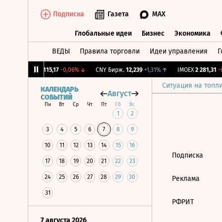
Подписка
Газета
MAX
Глобальные идеи
Бизнес
Экономика
ВЕДЫ
Правила торговли
Идеи управления
Г
Глобальные идеи
Бизнес
Экономик
12%
↓
RGBI
115,17
-0,06%
↓
CNY Бирж.
12,239
+1,31%
↑
IMOEX
2 281,31
-0
Ситуация на топл
КАЛЕНДАРЬ
Август
СОБЫТИЙ
Пн
Вт
Ср
Чт
Пт
Сб
Вс
1
2
3
4
5
6
7
8
9
10
11
12
13
14
15
16
Подписка
17
18
19
20
21
22
23
24
25
26
27
28
29
30
Реклама
31
РФРИТ
7 августа 2026