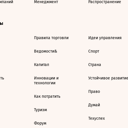
мпаний
Менеджмент
Распространение
ты
Правила торговли
Идеи управления
Ведомости&
Спорт
Капитал
Страна
ть
Инновации и
Устойчивое развити
технологии
Право
Как потратить
Думай
Туризм
Техуспех
Форум