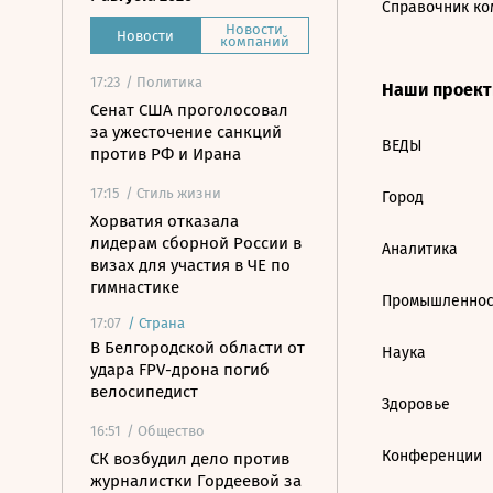
Справочник ко
Новости
Новости
компаний
17:23
/ Политика
Наши проек
Сенат США проголосовал
за ужесточение санкций
ВЕДЫ
против РФ и Ирана
17:15
/ Стиль жизни
Город
Хорватия отказала
лидерам сборной России в
Аналитика
визах для участия в ЧЕ по
гимнастике
Промышленнос
17:07
/
Страна
В Белгородской области от
Наука
удара FPV-дрона погиб
велосипедист
Здоровье
16:51
/ Общество
Конференции
СК возбудил дело против
журналистки Гордеевой за