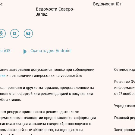
ьс
Ведомости Юг
Ведомости Северо-
Запад
я iOS
Скачать для Android
ание материалов допускается только при соблюдении
Сетевое изд
атки
и при наличии гиперссылки на vedomosti.ru
Решение Фе
ка, прогнозы и другие материалы, представленные на
информацио
 являются офертой или рекомендацией к покупке или
от 27 ноября
ибо активов.
Учредитель
ном ресурсе применяются рекомендательные
ормационные технологии предоставления информации
Главный ре
 систематизации и анализа сведений, относящихся к
ользователей сети «Интернет», находящихся на
Электронна