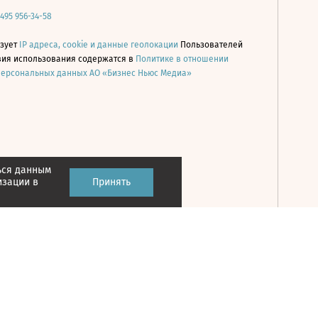
 495 956-34-58
ьзует
IP адреса, cookie и данные геолокации
Пользователей
овия использования содержатся в
Политике в отношении
персональных данных АО «Бизнес Ньюс Медиа»
ься данным
Принять
изации в