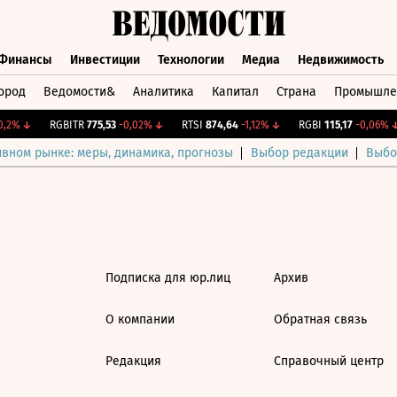
Финансы
Инвестиции
Технологии
Медиа
Недвижимость
ород
Ведомости&
Аналитика
Капитал
Страна
Промышле
а
Финансы
Инвестиции
Технологии
Медиа
Недвижимос
,2%
↓
RGBITR
775,53
-0,02%
↓
RTSI
874,64
-1,12%
↓
RGBI
115,17
-0,06%
↓
ивном рынке: меры, динамика, прогнозы
Выбор редакции
Выбо
Подписка для юр.лиц
Архив
О компании
Обратная связь
Редакция
Справочный центр