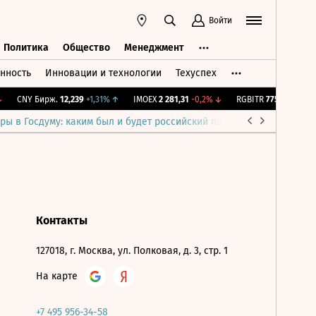
Войти
Политика
Общество
Менеджмент
нность
Инновации и технологии
Техуспех
ть
Политика
Общество
Менеджмент
CNY Бирж.
12,239
+1,31%
↑
IMOEX
2 281,31
-0,2%
↓
RGBITR
775,53
-0,02%
ры в Госдуму: каким был и будет российский парламент
Война н
Контакты
127018, г. Москва, ул. Полковая, д. 3, стр. 1
На карте
+7 495 956-34-58