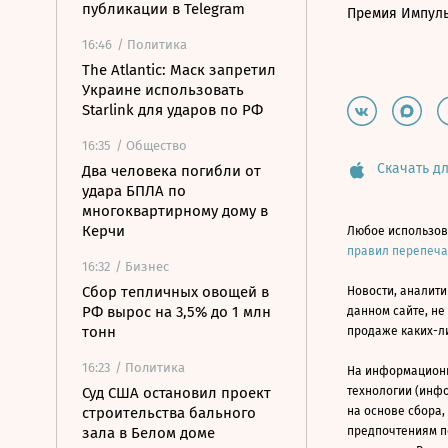
публикации в Telegram
Премия Импул
16:46
/ Политика
The Atlantic: Маск запретил
Украине использовать
Starlink для ударов по РФ
16:35
/ Общество
Скачать дл
Два человека погибли от
удара БПЛА по
многоквартирному дому в
Керчи
Любое использов
правил перепеч
16:32
/ Бизнес
Сбор тепличных овощей в
Новости, аналити
РФ вырос на 3,5% до 1 млн
данном сайте, не
тонн
продаже каких-л
16:23
/ Политика
На информацион
Суд США остановил проект
технологии (инф
строительства бального
на основе сбора,
зала в Белом доме
предпочтениям п