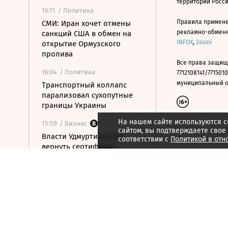
территории Росс
16:11
/ Политика
Правила примене
СМИ: Иран хочет отмены
рекламно-обменно
санкций США в обмен на
INFOX
,
24smi
открытие Ормузского
пролива
Все права защищ
16:04
/ Политика
7712108141/7715010
муниципальный окр
Транспортный коллапс
парализовал сухопутные
границы Украины
На нашем сайте используются c
15:59
/ Бизнес
сайтом, вы подтверждаете свое
Власти Удмуртии хотят
соответствии с
Политикой в отн
вернуть сертификат
эксплуатанта «Ижавиа» к
ноябрю
15:57
/ Политика
Посольство РФ назвало
инцидент с самолетом и
БПЛА в Лейпциге