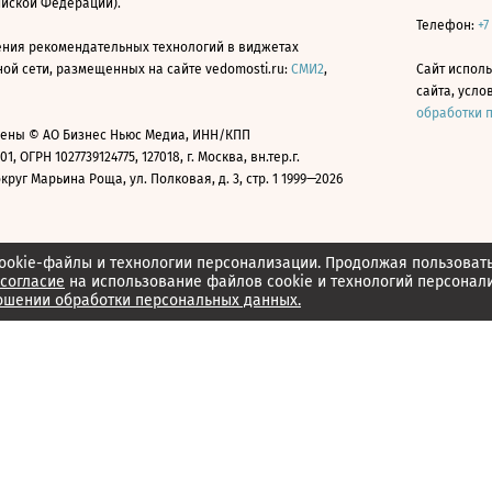
ийской Федерации).
Телефон:
+7
ния рекомендательных технологий в виджетах
й сети, размещенных на сайте vedomosti.ru:
СМИ2
,
Сайт испол
сайта, усл
обработки 
ены © АО Бизнес Ньюс Медиа, ИНН/КПП
01, ОГРН 1027739124775, 127018, г. Москва, вн.тер.г.
уг Марьина Роща, ул. Полковая, д. 3, стр. 1 1999—2026
ookie-файлы и технологии персонализации. Продолжая пользоват
согласие
на использование файлов cookie и технологий персонал
ошении обработки персональных данных.