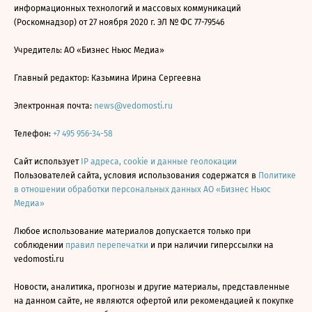
информационных технологий и массовых коммуникаций
(Роскомнадзор) от 27 ноября 2020 г. ЭЛ № ФС 77-79546
Учредитель: АО «Бизнес Ньюс Медиа»
Главный редактор: Казьмина Ирина Сергеевна
Электронная почта:
news@vedomosti.ru
Телефон:
+7 495 956-34-58
Сайт использует
IP адреса, cookie и данные геолокации
Пользователей сайта, условия использования содержатся в
Политике
в отношении обработки персональных данных АО «Бизнес Ньюс
Медиа»
Любое использование материалов допускается только при
соблюдении
правил перепечатки
и при наличии гиперссылки на
vedomosti.ru
Новости, аналитика, прогнозы и другие материалы, представленные
на данном сайте, не являются офертой или рекомендацией к покупке