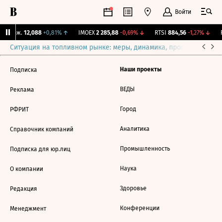
Войти
Y Бирж.
12,088
+0,81%
↑
IMOEX
2 285,88
-0,69%
↓
RTSI
884,56
-1,27%
↓
R
Ситуация на топливном рынке: меры, динамика, прогнозы
Выб
Наши проекты
Подписка
ВЕДЫ
Реклама
Город
РФРИТ
Аналитика
Справочник компаний
Промышленность
Подписка для юр.лиц
Наука
О компании
Здоровье
Редакция
Конференции
Менеджмент