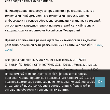
или продаже каких-либо активов.
На информационном ресурсе применяются рекомендательные
технологии (информационные технологии предоставления
информации на основе сбора, систематизации и анализа сведений,
относящихся к предпочтениям пользователей сети «Интернет»,
находящихся на территории Российской Федерации).
Правила применения рекомендательных технологий в виджетах
рекламно-обменной сети, размещенных на сайте vedomosti.ru:
СМИ2
,
24smi
Все права защищены © АО Бизнес Ньюс Медиа, ИНН/КПП
7712108141/771501001, ОГРН 1027739124775, 127018, г. Москва, вн.тер.г.
муниципальный округ Марьина Роща, ул. Полковая, д. 3, стр. 1 1999—
На нашем сайте используются cookie-файлы и технологии
2026
персонализации. Продолжая пользоваться данным сайтом, вы
ОК
подтверждаете свое
согласие
на использование файлов cookie
и технологий персонализации в соответствии с
Политикой в
отношении обработки персональных данных.