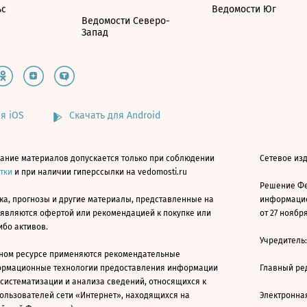
ьс
Ведомости Юг
Ведомости Северо-
Запад
я iOS
Скачать для Android
ание материалов допускается только при соблюдении
Сетевое изд
атки
и при наличии гиперссылки на vedomosti.ru
Решение Фе
ка, прогнозы и другие материалы, представленные на
информацио
 являются офертой или рекомендацией к покупке или
от 27 ноября
ибо активов.
Учредитель
ном ресурсе применяются рекомендательные
ормационные технологии предоставления информации
Главный ре
 систематизации и анализа сведений, относящихся к
ользователей сети «Интернет», находящихся на
Электронна