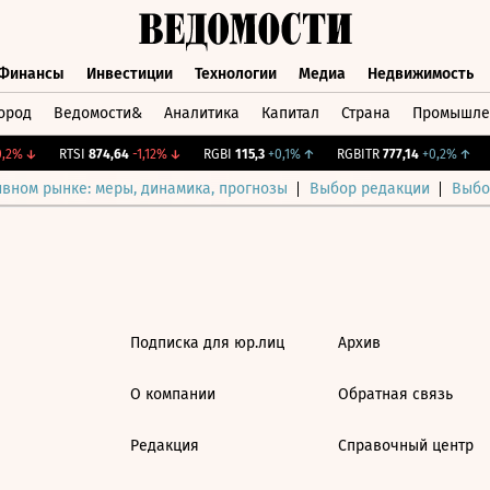
Финансы
Инвестиции
Технологии
Медиа
Недвижимость
ород
Ведомости&
Аналитика
Капитал
Страна
Промышле
а
Финансы
Инвестиции
Технологии
Медиа
Недвижимос
,2%
↓
RTSI
874,64
-1,12%
↓
RGBI
115,3
+0,1%
↑
RGBITR
777,14
+0,2%
↑
ивном рынке: меры, динамика, прогнозы
Выбор редакции
Выбо
Подписка для юр.лиц
Архив
О компании
Обратная связь
Редакция
Справочный центр