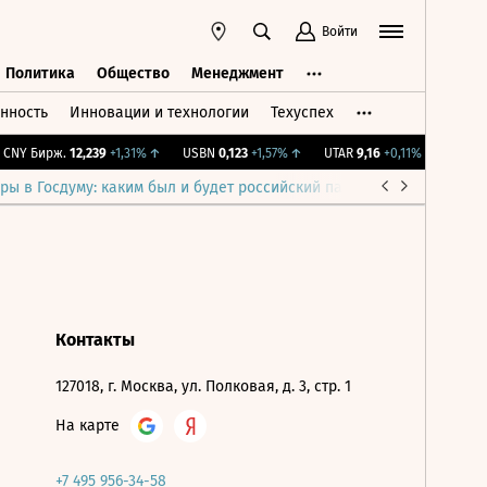
Войти
Политика
Общество
Менеджмент
нность
Инновации и технологии
Техуспех
ть
Политика
Общество
Менеджмент
CNY Бирж.
12,239
+1,31%
↑
USBN
0,123
+1,57%
↑
UTAR
9,16
+0,11%
↑
IMOEX
ры в Госдуму: каким был и будет российский парламент
Война н
Контакты
127018, г. Москва, ул. Полковая, д. 3, стр. 1
На карте
+7 495 956-34-58