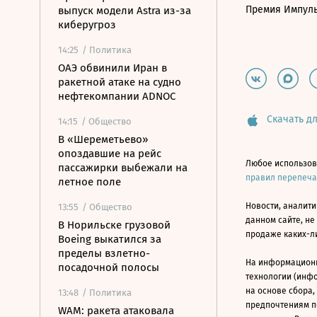
Премия Импул
выпуск модели Astra из-за
киберугроз
14:25
/ Политика
ОАЭ обвинили Иран в
ракетной атаке на судно
нефтекомпании ADNOC
Скачать дл
14:15
/ Общество
В «Шереметьево»
опоздавшие на рейс
Любое использов
пассажирки выбежали на
правил перепеч
летное поле
Новости, аналити
13:55
/ Общество
данном сайте, не
В Норильске грузовой
продаже каких-л
Boeing выкатился за
пределы взлетно-
На информацион
посадочной полосы
технологии (инф
на основе сбора,
13:48
/ Политика
предпочтениям п
WAM: ракета атаковала