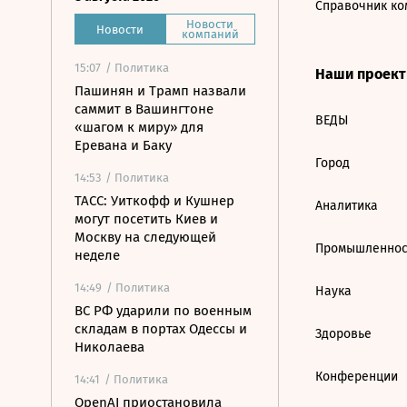
Справочник ко
Новости
Новости
компаний
15:07
/ Политика
Наши проек
Пашинян и Трамп назвали
саммит в Вашингтоне
ВЕДЫ
«шагом к миру» для
Еревана и Баку
Город
14:53
/ Политика
ТАСС: Уиткофф и Кушнер
Аналитика
могут посетить Киев и
Москву на следующей
Промышленнос
неделе
14:49
/ Политика
Наука
ВС РФ ударили по военным
складам в портах Одессы и
Здоровье
Николаева
Конференции
14:41
/ Политика
OpenAI приостановила