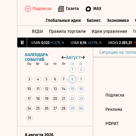
Подписка
Газета
MAX
Глобальные идеи
Бизнес
Экономика
ВЕДЫ
Правила торговли
Идеи управления
Г
Глобальные идеи
Бизнес
Экономик
2,239
+1,31%
↑
USBN
0,123
+1,57%
↑
UTAR
9,16
+0,11%
↑
IMOEX
2 281,31
-0
Ситуация на топл
КАЛЕНДАРЬ
Август
СОБЫТИЙ
Пн
Вт
Ср
Чт
Пт
Сб
Вс
1
2
3
4
5
6
7
8
9
10
11
12
13
14
15
16
Подписка
17
18
19
20
21
22
23
24
25
26
27
28
29
30
Реклама
31
РФРИТ
8 августа 2026