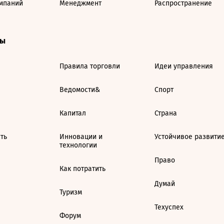
мпаний
Менеджмент
Распространение
ты
Правила торговли
Идеи управления
Ведомости&
Спорт
Капитал
Страна
ть
Инновации и
Устойчивое развити
технологии
Право
Как потратить
Думай
Туризм
Техуспех
Форум