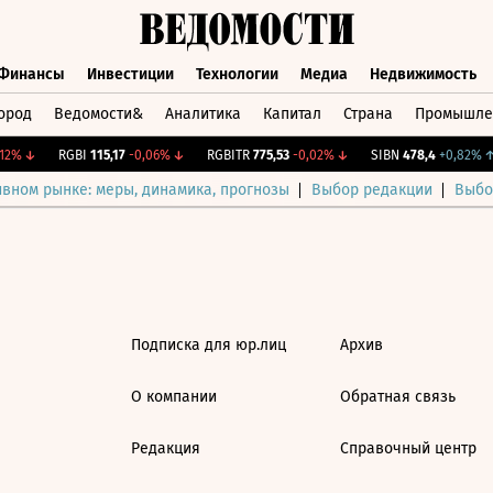
Финансы
Инвестиции
Технологии
Медиа
Недвижимость
ород
Ведомости&
Аналитика
Капитал
Страна
Промышле
а
Финансы
Инвестиции
Технологии
Медиа
Недвижимос
12%
↓
RGBI
115,17
-0,06%
↓
RGBITR
775,53
-0,02%
↓
SIBN
478,4
+0,82%
↑
ивном рынке: меры, динамика, прогнозы
Выбор редакции
Выбо
Подписка для юр.лиц
Архив
О компании
Обратная связь
Редакция
Справочный центр