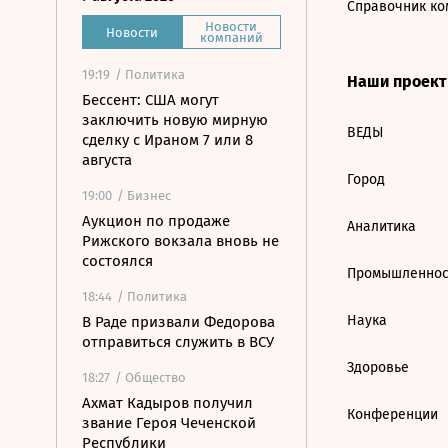
Справочник ко
Новости
Новости
компаний
19:19
/ Политика
Наши проек
Бессент: США могут
заключить новую мирную
ВЕДЫ
сделку с Ираном 7 или 8
августа
Город
19:00
/ Бизнес
Аукцион по продаже
Аналитика
Рижского вокзала вновь не
состоялся
Промышленнос
18:44
/ Политика
Наука
В Раде призвали Федорова
отправиться служить в ВСУ
Здоровье
18:27
/ Общество
Ахмат Кадыров получил
Конференции
звание Героя Чеченской
Республики