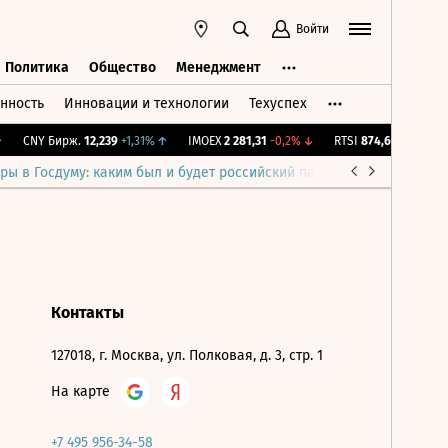
Войти
Политика
Общество
Менеджмент
нность
Инновации и технологии
Техуспех
ть
Политика
Общество
Менеджмент
CNY Бирж.
12,239
+1,31%
↑
IMOEX
2 281,31
-0,2%
↓
RTSI
874,64
-1,12%
↓
ры в Госдуму: каким был и будет российский парламент
Война н
Контакты
127018, г. Москва, ул. Полковая, д. 3, стр. 1
На карте
+7 495 956-34-58