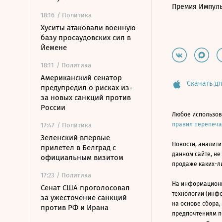
Премия Импул
18:16
/ Политика
Хуситы атаковали военную
базу просаудовских сил в
Йемене
18:11
/ Политика
Американский сенатор
Скачать дл
предупредил о рисках из-
за новых санкций против
России
Любое использов
правил перепеч
17:47
/ Политика
Зеленский впервые
Новости, аналити
прилетел в Белград с
данном сайте, не
официальным визитом
продаже каких-л
17:23
/ Политика
На информацион
Сенат США проголосовал
технологии (инф
за ужесточение санкций
на основе сбора,
против РФ и Ирана
предпочтениям п