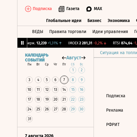
Подписка
Газета
MAX
Глобальные идеи
Бизнес
Экономика
ВЕДЫ
Правила торговли
Идеи управления
Г
Глобальные идеи
Бизнес
Экономик
82%
↑
CNY Бирж.
12,239
+1,31%
↑
IMOEX
2 281,31
-0,2%
↓
RTSI
874,64
-1,
Ситуация на топл
КАЛЕНДАРЬ
Август
СОБЫТИЙ
Пн
Вт
Ср
Чт
Пт
Сб
Вс
1
2
3
4
5
6
7
8
9
10
11
12
13
14
15
16
Подписка
17
18
19
20
21
22
23
24
25
26
27
28
29
30
Реклама
31
РФРИТ
7 августа 2026