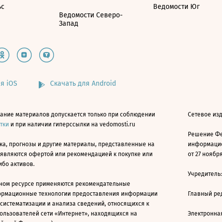
ьс
Ведомости Юг
Ведомости Северо-
Запад
я iOS
Скачать для Android
ание материалов допускается только при соблюдении
Сетевое изд
атки
и при наличии гиперссылки на vedomosti.ru
Решение Фе
ка, прогнозы и другие материалы, представленные на
информацио
 являются офертой или рекомендацией к покупке или
от 27 ноября
ибо активов.
Учредитель
ном ресурсе применяются рекомендательные
ормационные технологии предоставления информации
Главный ре
 систематизации и анализа сведений, относящихся к
ользователей сети «Интернет», находящихся на
Электронна