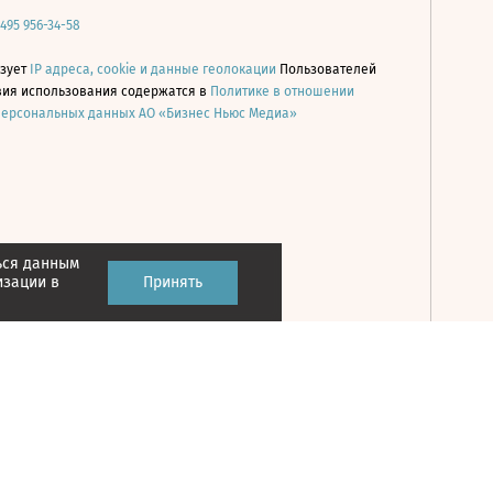
 495 956-34-58
ьзует
IP адреса, cookie и данные геолокации
Пользователей
овия использования содержатся в
Политике в отношении
персональных данных АО «Бизнес Ньюс Медиа»
ься данным
Принять
изации в