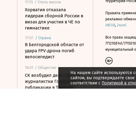
территории Росс
17:15
/ Стиль жизни
Хорватия отказала
Правила примене
лидерам сборной России в
рекламно-обменно
визах для участия в ЧЕ по
INFOX
,
24smi
гимнастике
Все права защищ
17:07
/
Страна
7712108141/7715010
В Белгородской области от
муниципальный окр
удара FPV-дрона погиб
велосипедист
16:51
/ Общество
На нашем сайте используются c
СК возбудил дело против
сайтом, вы подтверждаете свое
журналистки Гордеевой за
соответствии с
Политикой в отн
публикации в Telegram
16:46
/ Политика
The Atlantic: Маск запретил
Украине использовать
Starlink для ударов по РФ
16:35
/ Общество