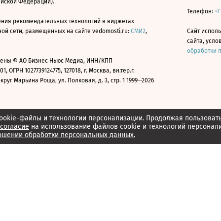
ийской Федерации).
Телефон:
+7
ния рекомендательных технологий в виджетах
й сети, размещенных на сайте vedomosti.ru:
СМИ2
,
Сайт испол
сайта, усл
обработки 
ены © АО Бизнес Ньюс Медиа, ИНН/КПП
01, ОГРН 1027739124775, 127018, г. Москва, вн.тер.г.
уг Марьина Роща, ул. Полковая, д. 3, стр. 1 1999—2026
ookie-файлы и технологии персонализации. Продолжая пользоват
согласие
на использование файлов cookie и технологий персонал
ошении обработки персональных данных.