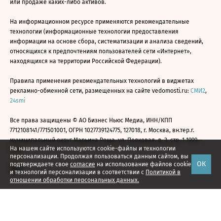
или продаже каких-либо активов.
На информационном ресурсе применяются рекомендательные
технологии (информационные технологии предоставления
информации на основе сбора, систематизации и анализа сведений,
относящихся к предпочтениям пользователей сети «Интернет»,
находящихся на территории Российской Федерации).
Правила применения рекомендательных технологий в виджетах
рекламно-обменной сети, размещенных на сайте vedomosti.ru:
СМИ2
,
24smi
Все права защищены © АО Бизнес Ньюс Медиа, ИНН/КПП
7712108141/771501001, ОГРН 1027739124775, 127018, г. Москва, вн.тер.г.
муниципальный округ Марьина Роща, ул. Полковая, д. 3, стр. 1 1999—
На нашем сайте используются cookie-файлы и технологии
2026
персонализации. Продолжая пользоваться данным сайтом, вы
ОК
подтверждаете свое
согласие
на использование файлов cookie
и технологий персонализации в соответствии с
Политикой в
отношении обработки персональных данных.