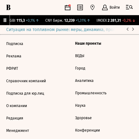
Войти
RGBI
115,3
+0,1%
↑
CNY Бирж.
12,239
+1,31%
↑
IMOEX
2 281,31
-0,2%
↓
Ситуация на топливном рынке: меры, динамика, прогнозы
Выб
Наши проекты
Подписка
ВЕДЫ
Реклама
Город
РФРИТ
Аналитика
Справочник компаний
Промышленность
Подписка для юр.лиц
Наука
О компании
Здоровье
Редакция
Конференции
Менеджмент