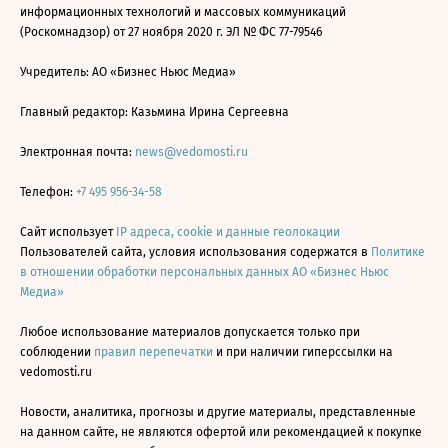
информационных технологий и массовых коммуникаций
(Роскомнадзор) от 27 ноября 2020 г. ЭЛ № ФС 77-79546
Учредитель: АО «Бизнес Ньюс Медиа»
Главный редактор: Казьмина Ирина Сергеевна
Электронная почта:
news@vedomosti.ru
Телефон:
+7 495 956-34-58
Сайт использует
IP адреса, cookie и данные геолокации
Пользователей сайта, условия использования содержатся в
Политике
в отношении обработки персональных данных АО «Бизнес Ньюс
Медиа»
Любое использование материалов допускается только при
соблюдении
правил перепечатки
и при наличии гиперссылки на
vedomosti.ru
Новости, аналитика, прогнозы и другие материалы, представленные
на данном сайте, не являются офертой или рекомендацией к покупке