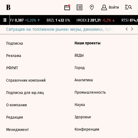
Войти
ELFV
0,387
+0,26%
↑
BRZL
1 432
0%
IMOEX
2 281,31
-0,2%
↓
RTSI
874,6
Ситуация на топливном рынке: меры, динамика, прогнозы
Выб
Наши проекты
Подписка
ВЕДЫ
Реклама
Город
РФРИТ
Аналитика
Справочник компаний
Промышленность
Подписка для юр.лиц
Наука
О компании
Здоровье
Редакция
Конференции
Менеджмент