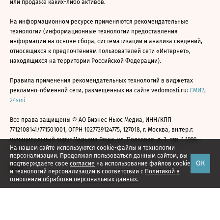
или продаже каких-либо активов.
На информационном ресурсе применяются рекомендательные
технологии (информационные технологии предоставления
информации на основе сбора, систематизации и анализа сведений,
относящихся к предпочтениям пользователей сети «Интернет»,
находящихся на территории Российской Федерации).
Правила применения рекомендательных технологий в виджетах
рекламно-обменной сети, размещенных на сайте vedomosti.ru:
СМИ2
,
24smi
Все права защищены © АО Бизнес Ньюс Медиа, ИНН/КПП
7712108141/771501001, ОГРН 1027739124775, 127018, г. Москва, вн.тер.г.
муниципальный округ Марьина Роща, ул. Полковая, д. 3, стр. 1 1999—
На нашем сайте используются cookie-файлы и технологии
2026
персонализации. Продолжая пользоваться данным сайтом, вы
ОК
подтверждаете свое
согласие
на использование файлов cookie
и технологий персонализации в соответствии с
Политикой в
отношении обработки персональных данных.