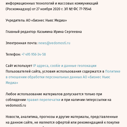
информационных технологий и массовых коммуникаций
(Роскомнадзор) от 27 ноября 2020 г. ЭЛ № ФС 77-79546
Учредитель: АО «Бизнес Ньюс Медиа»
Главный редактор: Казьмина Ирина Сергеевна
Электронная почта:
news@vedomosti.ru
Телефон:
+7 495 956-34-58
Сайт использует
IP адреса, cookie и данные геолокации
Пользователей сайта, условия использования содержатся в
Политике
в отношении обработки персональных данных АО «Бизнес Ньюс
Медиа»
Любое использование материалов допускается только при
соблюдении
правил перепечатки
и при наличии гиперссылки на
vedomosti.ru
Новости, аналитика, прогнозы и другие материалы, представленные
на данном сайте, не являются офертой или рекомендацией к покупке