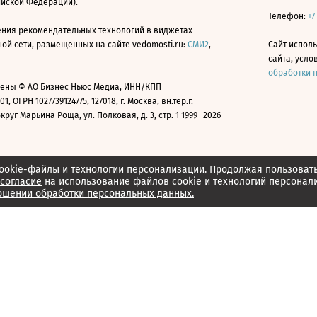
ийской Федерации).
Телефон:
+7
ния рекомендательных технологий в виджетах
й сети, размещенных на сайте vedomosti.ru:
СМИ2
,
Сайт испол
сайта, усл
обработки 
ены © АО Бизнес Ньюс Медиа, ИНН/КПП
01, ОГРН 1027739124775, 127018, г. Москва, вн.тер.г.
уг Марьина Роща, ул. Полковая, д. 3, стр. 1 1999—2026
ookie-файлы и технологии персонализации. Продолжая пользоват
согласие
на использование файлов cookie и технологий персонал
ошении обработки персональных данных.