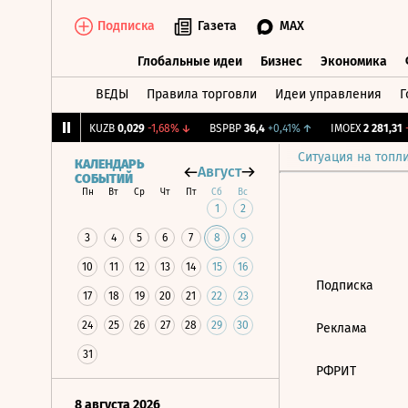
Подписка
Газета
MAX
Глобальные идеи
Бизнес
Экономика
ВЕДЫ
Правила торговли
Идеи управления
Г
Глобальные идеи
Бизнес
Экономик
,239
+1,31%
↑
KUZB
0,029
-1,68%
↓
BSPBP
36,4
+0,41%
↑
IMOEX
2 281,31
-
Ситуация на топл
КАЛЕНДАРЬ
Август
СОБЫТИЙ
Пн
Вт
Ср
Чт
Пт
Сб
Вс
1
2
3
4
5
6
7
8
9
10
11
12
13
14
15
16
Подписка
17
18
19
20
21
22
23
24
25
26
27
28
29
30
Реклама
31
РФРИТ
8 августа 2026