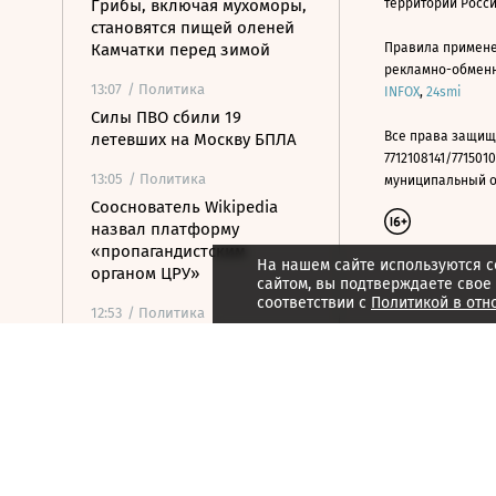
Грибы, включая мухоморы,
территории Росс
становятся пищей оленей
Камчатки перед зимой
Правила примене
рекламно-обменно
13:07
/ Политика
INFOX
,
24smi
Силы ПВО сбили 19
Все права защищ
летевших на Москву БПЛА
7712108141/7715010
13:05
/ Политика
муниципальный окр
Сооснователь Wikipedia
назвал платформу
«пропагандистским
На нашем сайте используются c
органом ЦРУ»
сайтом, вы подтверждаете свое
соответствии с
Политикой в отн
12:53
/ Политика
Партия «Тиса» выдвинула
экс-главу Верховного суда в
президенты Венгрии
12:29
/
Страна
ВСУ атаковали грузовик в
Белгородской области,
пострадали три человека