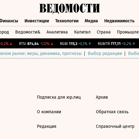
Финансы
Инвестиции
Технологии
Медиа
Недвижимость
ород
Ведомости&
Аналитика
Капитал
Страна
Промышле
а
Финансы
Инвестиции
Технологии
Медиа
Недвижимос
0,2%
↓
RTSI
874,64
-1,12%
↓
RGBI
115,3
+0,1%
↑
RGBITR
777,11
+0,2%
↑
ивном рынке: меры, динамика, прогнозы
Выбор редакции
Выбо
Подписка для юр.лиц
Архив
О компании
Обратная связь
Редакция
Справочный центр