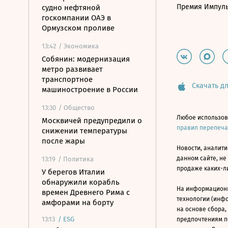
Премия Импул
судно нефтяной
госкомпании ОАЭ в
Ормузском проливе
13:42
/ Экономика
Собянин: модернизация
метро развивает
транспортное
Скачать дл
машиностроение в России
13:30
/ Общество
Любое использов
Москвичей предупредили о
правил перепеч
снижении температуры
после жары
Новости, аналити
данном сайте, не
13:19
/ Политика
продаже каких-л
У берегов Италии
обнаружили корабль
На информацион
времен Древнего Рима с
технологии (инф
амфорами на борту
на основе сбора,
13:13
/
ESG
предпочтениям п