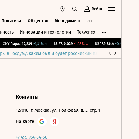
Войти
Политика
Общество
Менеджмент
нность
Инновации и технологии
Техуспех
ть
Политика
Общество
Менеджмент
CNY Бирж.
12,239
+1,31%
↑
KUZB
0,029
-1,68%
↓
BSPBP
36,4
+0,41%
↑
IM
ры в Госдуму: каким был и будет российский парламент
Война н
Контакты
127018, г. Москва, ул. Полковая, д. 3, стр. 1
На карте
+7 495 956-34-58