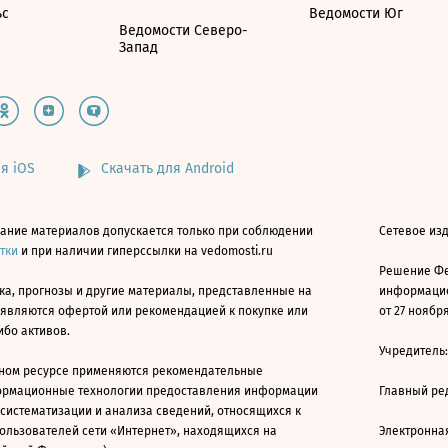
ьс
Ведомости Юг
Ведомости Северо-
Запад
я iOS
Скачать для Android
ание материалов допускается только при соблюдении
Сетевое изд
атки
и при наличии гиперссылки на vedomosti.ru
Решение Фе
ка, прогнозы и другие материалы, представленные на
информацио
 являются офертой или рекомендацией к покупке или
от 27 ноября
ибо активов.
Учредитель
ном ресурсе применяются рекомендательные
ормационные технологии предоставления информации
Главный ре
 систематизации и анализа сведений, относящихся к
ользователей сети «Интернет», находящихся на
Электронна