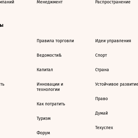
мпаний
Менеджмент
Распространение
ты
Правила торговли
Идеи управления
Ведомости&
Спорт
Капитал
Страна
ть
Инновации и
Устойчивое развити
технологии
Право
Как потратить
Думай
Туризм
Техуспех
Форум