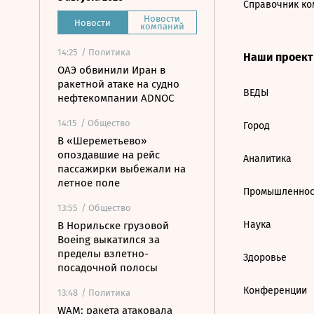
Справочник ко
Новости
Новости
компаний
14:25
/ Политика
Наши проек
ОАЭ обвинили Иран в
ракетной атаке на судно
ВЕДЫ
нефтекомпании ADNOC
14:15
/ Общество
Город
В «Шереметьево»
опоздавшие на рейс
Аналитика
пассажирки выбежали на
летное поле
Промышленнос
13:55
/ Общество
Наука
В Норильске грузовой
Boeing выкатился за
пределы взлетно-
Здоровье
посадочной полосы
Конференции
13:48
/ Политика
WAM: ракета атаковала