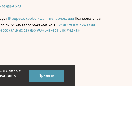
 495 956-34-58
ьзует
IP адреса, cookie и данные геолокации
Пользователей
овия использования содержатся в
Политике в отношении
персональных данных АО «Бизнес Ньюс Медиа»
ься данным
Принять
изации в