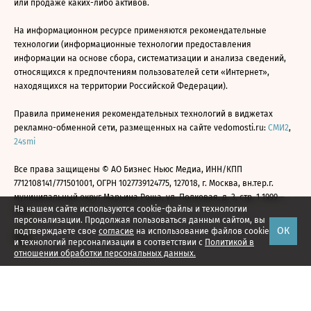
или продаже каких-либо активов.
На информационном ресурсе применяются рекомендательные
технологии (информационные технологии предоставления
информации на основе сбора, систематизации и анализа сведений,
относящихся к предпочтениям пользователей сети «Интернет»,
находящихся на территории Российской Федерации).
Правила применения рекомендательных технологий в виджетах
рекламно-обменной сети, размещенных на сайте vedomosti.ru:
СМИ2
,
24smi
Все права защищены © АО Бизнес Ньюс Медиа, ИНН/КПП
7712108141/771501001, ОГРН 1027739124775, 127018, г. Москва, вн.тер.г.
муниципальный округ Марьина Роща, ул. Полковая, д. 3, стр. 1 1999—
На нашем сайте используются cookie-файлы и технологии
2026
персонализации. Продолжая пользоваться данным сайтом, вы
ОК
подтверждаете свое
согласие
на использование файлов cookie
и технологий персонализации в соответствии с
Политикой в
отношении обработки персональных данных.