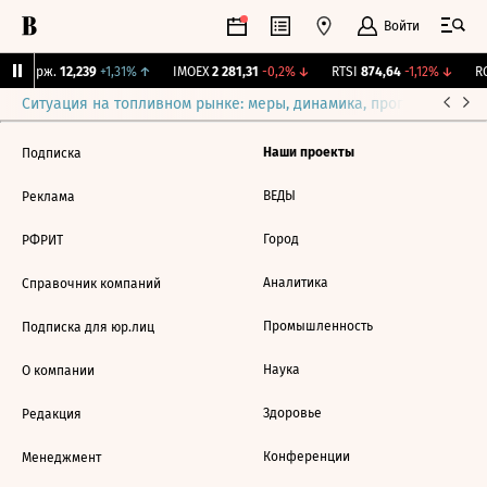
Войти
NY Бирж.
12,239
+1,31%
↑
IMOEX
2 281,31
-0,2%
↓
RTSI
874,64
-1,12%
↓
RG
Ситуация на топливном рынке: меры, динамика, прогнозы
Выб
Наши проекты
Подписка
ВЕДЫ
Реклама
Город
РФРИТ
Аналитика
Справочник компаний
Промышленность
Подписка для юр.лиц
Наука
О компании
Здоровье
Редакция
Конференции
Менеджмент