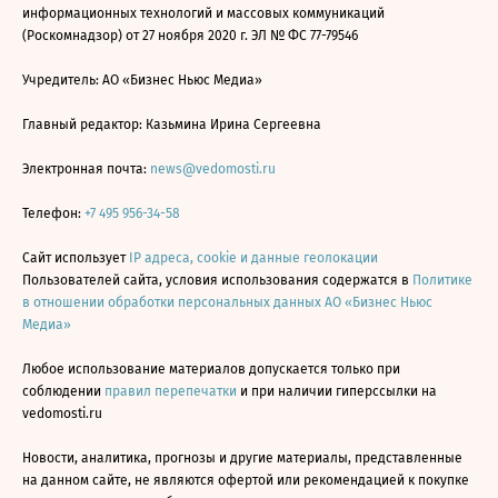
информационных технологий и массовых коммуникаций
(Роскомнадзор) от 27 ноября 2020 г. ЭЛ № ФС 77-79546
Учредитель: АО «Бизнес Ньюс Медиа»
Главный редактор: Казьмина Ирина Сергеевна
Электронная почта:
news@vedomosti.ru
Телефон:
+7 495 956-34-58
Сайт использует
IP адреса, cookie и данные геолокации
Пользователей сайта, условия использования содержатся в
Политике
в отношении обработки персональных данных АО «Бизнес Ньюс
Медиа»
Любое использование материалов допускается только при
соблюдении
правил перепечатки
и при наличии гиперссылки на
vedomosti.ru
Новости, аналитика, прогнозы и другие материалы, представленные
на данном сайте, не являются офертой или рекомендацией к покупке