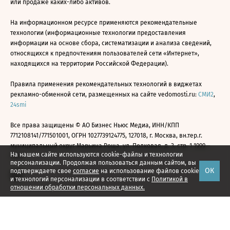
или продаже каких-либо активов.
На информационном ресурсе применяются рекомендательные
технологии (информационные технологии предоставления
информации на основе сбора, систематизации и анализа сведений,
относящихся к предпочтениям пользователей сети «Интернет»,
находящихся на территории Российской Федерации).
Правила применения рекомендательных технологий в виджетах
рекламно-обменной сети, размещенных на сайте vedomosti.ru:
СМИ2
,
24smi
Все права защищены © АО Бизнес Ньюс Медиа, ИНН/КПП
7712108141/771501001, ОГРН 1027739124775, 127018, г. Москва, вн.тер.г.
муниципальный округ Марьина Роща, ул. Полковая, д. 3, стр. 1 1999—
На нашем сайте используются cookie-файлы и технологии
2026
персонализации. Продолжая пользоваться данным сайтом, вы
ОК
подтверждаете свое
согласие
на использование файлов cookie
и технологий персонализации в соответствии с
Политикой в
отношении обработки персональных данных.