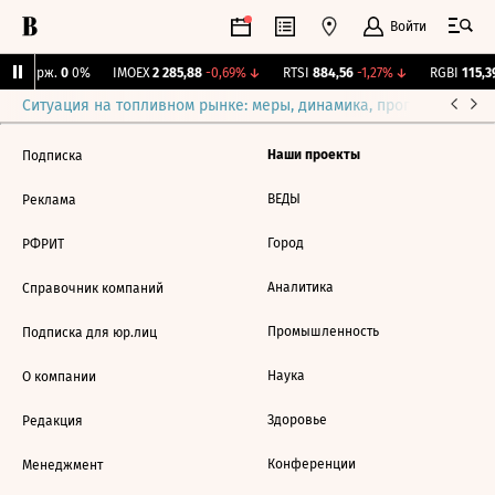
Войти
NY Бирж.
0
0%
IMOEX
2 285,88
-0,69%
↓
RTSI
884,56
-1,27%
↓
RGBI
115,39
Ситуация на топливном рынке: меры, динамика, прогнозы
Выб
Наши проекты
Подписка
ВЕДЫ
Реклама
Город
РФРИТ
Аналитика
Справочник компаний
Промышленность
Подписка для юр.лиц
Наука
О компании
Здоровье
Редакция
Конференции
Менеджмент