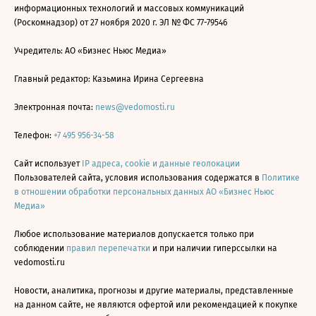
информационных технологий и массовых коммуникаций
(Роскомнадзор) от 27 ноября 2020 г. ЭЛ № ФС 77-79546
Учредитель: АО «Бизнес Ньюс Медиа»
Главный редактор: Казьмина Ирина Сергеевна
Электронная почта:
news@vedomosti.ru
Телефон:
+7 495 956-34-58
Сайт использует
IP адреса, cookie и данные геолокации
Пользователей сайта, условия использования содержатся в
Политике
в отношении обработки персональных данных АО «Бизнес Ньюс
Медиа»
Любое использование материалов допускается только при
соблюдении
правил перепечатки
и при наличии гиперссылки на
vedomosti.ru
Новости, аналитика, прогнозы и другие материалы, представленные
на данном сайте, не являются офертой или рекомендацией к покупке