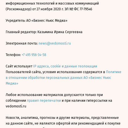
информационных технологий и массовых коммуникаций
(Роскомнадзор) от 27 ноября 2020 г. ЭЛ № ФС 77-79546
Учредитель: АО «Бизнес Ньюс Медиа»
Главный редактор: Казьмина Ирина Сергеевна
Электронная почта:
news@vedomosti.ru
Телефон:
+7 495 956-34-58
Сайт использует
IP адреса, cookie и данные геолокации
Пользователей сайта, условия использования содержатся в
Политике
в отношении обработки персональных данных АО «Бизнес Ньюс
Медиа»
Любое использование материалов допускается только при
соблюдении
правил перепечатки
и при наличии гиперссылки на
vedomosti.ru
Новости, аналитика, прогнозы и другие материалы, представленные
на данном сайте, не являются офертой или рекомендацией к покупке