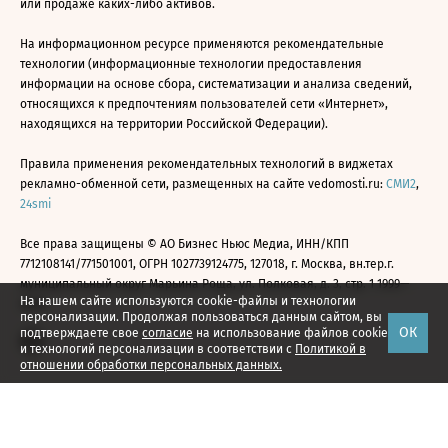
или продаже каких-либо активов.
На информационном ресурсе применяются рекомендательные
технологии (информационные технологии предоставления
информации на основе сбора, систематизации и анализа сведений,
относящихся к предпочтениям пользователей сети «Интернет»,
находящихся на территории Российской Федерации).
Правила применения рекомендательных технологий в виджетах
рекламно-обменной сети, размещенных на сайте vedomosti.ru:
СМИ2
,
24smi
Все права защищены © АО Бизнес Ньюс Медиа, ИНН/КПП
7712108141/771501001, ОГРН 1027739124775, 127018, г. Москва, вн.тер.г.
муниципальный округ Марьина Роща, ул. Полковая, д. 3, стр. 1 1999—
На нашем сайте используются cookie-файлы и технологии
2026
персонализации. Продолжая пользоваться данным сайтом, вы
ОК
подтверждаете свое
согласие
на использование файлов cookie
и технологий персонализации в соответствии с
Политикой в
отношении обработки персональных данных.