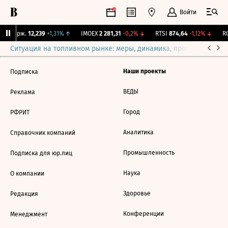
Войти
NY Бирж.
12,239
+1,31%
↑
IMOEX
2 281,31
-0,2%
↓
RTSI
874,64
-1,12%
↓
RG
Ситуация на топливном рынке: меры, динамика, прогнозы
Выб
Наши проекты
Подписка
ВЕДЫ
Реклама
Город
РФРИТ
Аналитика
Справочник компаний
Промышленность
Подписка для юр.лиц
Наука
О компании
Здоровье
Редакция
Конференции
Менеджмент