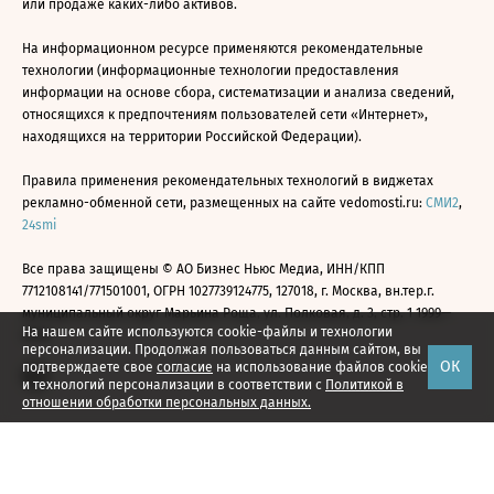
или продаже каких-либо активов.
На информационном ресурсе применяются рекомендательные
технологии (информационные технологии предоставления
информации на основе сбора, систематизации и анализа сведений,
относящихся к предпочтениям пользователей сети «Интернет»,
находящихся на территории Российской Федерации).
Правила применения рекомендательных технологий в виджетах
рекламно-обменной сети, размещенных на сайте vedomosti.ru:
СМИ2
,
24smi
Все права защищены © АО Бизнес Ньюс Медиа, ИНН/КПП
7712108141/771501001, ОГРН 1027739124775, 127018, г. Москва, вн.тер.г.
муниципальный округ Марьина Роща, ул. Полковая, д. 3, стр. 1 1999—
На нашем сайте используются cookie-файлы и технологии
2026
персонализации. Продолжая пользоваться данным сайтом, вы
ОК
подтверждаете свое
согласие
на использование файлов cookie
и технологий персонализации в соответствии с
Политикой в
отношении обработки персональных данных.