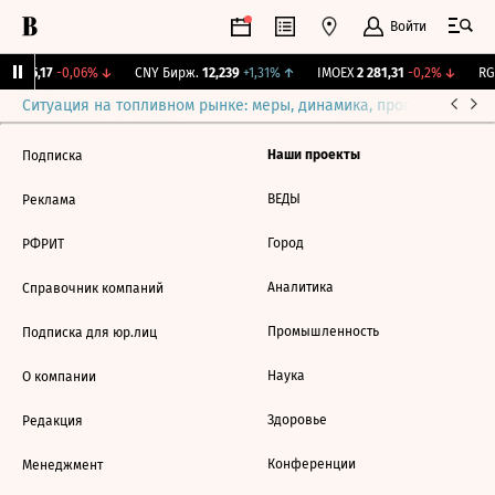
Войти
BI
115,17
-0,06%
↓
CNY Бирж.
12,239
+1,31%
↑
IMOEX
2 281,31
-0,2%
↓
RGB
Ситуация на топливном рынке: меры, динамика, прогнозы
Выб
Наши проекты
Подписка
ВЕДЫ
Реклама
Город
РФРИТ
Аналитика
Справочник компаний
Промышленность
Подписка для юр.лиц
Наука
О компании
Здоровье
Редакция
Конференции
Менеджмент