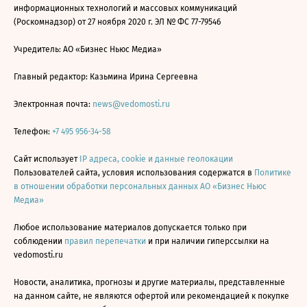
информационных технологий и массовых коммуникаций
(Роскомнадзор) от 27 ноября 2020 г. ЭЛ № ФС 77-79546
Учредитель: АО «Бизнес Ньюс Медиа»
Главный редактор: Казьмина Ирина Сергеевна
Электронная почта:
news@vedomosti.ru
Телефон:
+7 495 956-34-58
Сайт использует
IP адреса, cookie и данные геолокации
Пользователей сайта, условия использования содержатся в
Политике
в отношении обработки персональных данных АО «Бизнес Ньюс
Медиа»
Любое использование материалов допускается только при
соблюдении
правил перепечатки
и при наличии гиперссылки на
vedomosti.ru
Новости, аналитика, прогнозы и другие материалы, представленные
на данном сайте, не являются офертой или рекомендацией к покупке