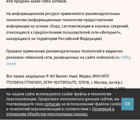
или продаже каких-либо активов.
На информационном ресурсе применяются рекомендательные
технологии (информационные технологии предоставления
информации на основе сбора, систематизации и анализа сведений,
относящихся к предпочтениям пользователей сети «Интернет»,
находящихся на территории Российской Федерации).
Правила применения рекомендательных технологий в виджетах
рекламно-обменной сети, размещенных на сайте vedomosti.ru:
СМИ2
,
24smi
Все права защищены © АО Бизнес Ньюс Медиа, ИНН/КПП
7712108141/771501001, ОГРН 1027739124775, 127018, г. Москва, вн.тер.г.
муниципальный округ Марьина Роща, ул. Полковая, д. 3, стр. 1 1999—
На нашем сайте используются cookie-файлы и технологии
2026
персонализации. Продолжая пользоваться данным сайтом, вы
ОК
подтверждаете свое
согласие
на использование файлов cookie
и технологий персонализации в соответствии с
Политикой в
отношении обработки персональных данных.