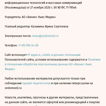
информационных технологий и массовых коммуникаций
(Роскомнадзор) от 27 ноября 2020 г. ЭЛ № ФС 77-79546
Учредитель: АО «Бизнес Ньюс Медиа»
Главный редактор: Казьмина Ирина Сергеевна
Электронная почта:
news@vedomosti.ru
Телефон:
+7 495 956-34-58
Сайт использует
IP адреса, cookie и данные геолокации
Пользователей сайта, условия использования содержатся в
Политике
в отношении обработки персональных данных АО «Бизнес Ньюс
Медиа»
Любое использование материалов допускается только при
соблюдении
правил перепечатки
и при наличии гиперссылки на
vedomosti.ru
Новости, аналитика, прогнозы и другие материалы, представленные
на данном сайте, не являются офертой или рекомендацией к покупке