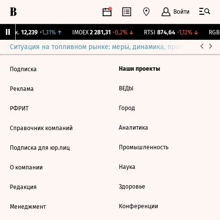
Войти
 Бирж.
12,239
+1,31%
↑
IMOEX
2 281,31
-0,2%
↓
RTSI
874,64
-1,12%
↓
RGBI
Ситуация на топливном рынке: меры, динамика, прогнозы
Выб
Наши проекты
Подписка
ВЕДЫ
Реклама
Город
РФРИТ
Аналитика
Справочник компаний
Промышленность
Подписка для юр.лиц
Наука
О компании
Здоровье
Редакция
Конференции
Менеджмент