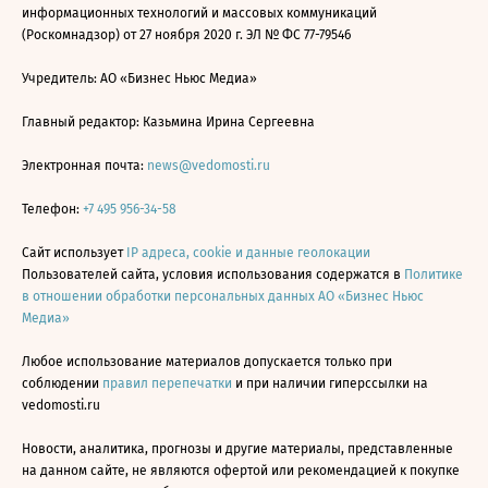
информационных технологий и массовых коммуникаций
(Роскомнадзор) от 27 ноября 2020 г. ЭЛ № ФС 77-79546
Учредитель: АО «Бизнес Ньюс Медиа»
Главный редактор: Казьмина Ирина Сергеевна
Электронная почта:
news@vedomosti.ru
Телефон:
+7 495 956-34-58
Сайт использует
IP адреса, cookie и данные геолокации
Пользователей сайта, условия использования содержатся в
Политике
в отношении обработки персональных данных АО «Бизнес Ньюс
Медиа»
Любое использование материалов допускается только при
соблюдении
правил перепечатки
и при наличии гиперссылки на
vedomosti.ru
Новости, аналитика, прогнозы и другие материалы, представленные
на данном сайте, не являются офертой или рекомендацией к покупке