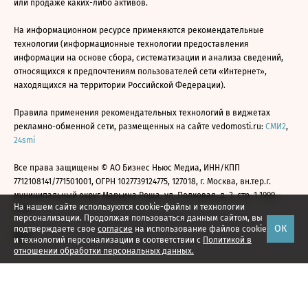
или продаже каких-либо активов.
На информационном ресурсе применяются рекомендательные
технологии (информационные технологии предоставления
информации на основе сбора, систематизации и анализа сведений,
относящихся к предпочтениям пользователей сети «Интернет»,
находящихся на территории Российской Федерации).
Правила применения рекомендательных технологий в виджетах
рекламно-обменной сети, размещенных на сайте vedomosti.ru:
СМИ2
,
24smi
Все права защищены © АО Бизнес Ньюс Медиа, ИНН/КПП
7712108141/771501001, ОГРН 1027739124775, 127018, г. Москва, вн.тер.г.
муниципальный округ Марьина Роща, ул. Полковая, д. 3, стр. 1 1999—
На нашем сайте используются cookie-файлы и технологии
2026
персонализации. Продолжая пользоваться данным сайтом, вы
ОК
подтверждаете свое
согласие
на использование файлов cookie
и технологий персонализации в соответствии с
Политикой в
отношении обработки персональных данных.