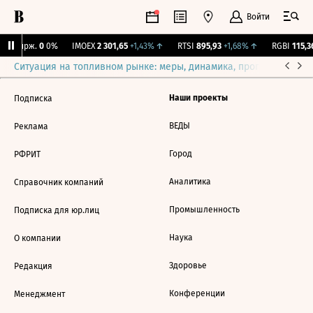
Войти
NY Бирж.
0
0%
IMOEX
2 301,65
+1,43%
↑
RTSI
895,93
+1,68%
↑
RGBI
115,36
Ситуация на топливном рынке: меры, динамика, прогнозы
Выб
Наши проекты
Подписка
ВЕДЫ
Реклама
Город
РФРИТ
Аналитика
Справочник компаний
Промышленность
Подписка для юр.лиц
Наука
О компании
Здоровье
Редакция
Конференции
Менеджмент