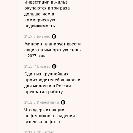
Инвестиции в жилье
окупаются в три раза
дольше, чем в
коммерческую
недвижимость
21:27
/ Бизнес
Минфин планирует ввести
акциз на импортную сталь
с 2027 года
21:25
/ Бизнес
Один из крупнейших
производителей упаковки
для молочки в России
прекратил работу
21:22
/ Инвестиции
Что удержит акции
нефтяников от падения
вслед за нефтью
21:12
/ Общество