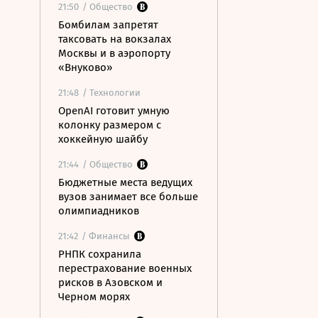
21:50
/ Общество
Бомбилам запретят
таксовать на вокзалах
Москвы и в аэропорту
«Внуково»
21:48
/ Технологии
OpenAI готовит умную
колонку размером с
хоккейную шайбу
21:44
/ Общество
Бюджетные места ведущих
вузов занимает все больше
олимпиадников
21:42
/ Финансы
РНПК сохранила
перестрахование военных
рисков в Азовском и
Черном морях