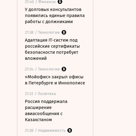
21:40
/ Финансы
У долговых консультантов
появились единые правила
работы с должниками
21:38
/ Технологии
Адаптация IT-систем под
российские сертификаты
безопасности потребует
вложений
21:34
/ Технологии
«Мойофис» закрыл офисы
в Петербурге и Иннополисе
21:33
/ Политика
Россия поддержала
расширение
авиасообщения с
Казахстаном
21:28
/ Недвижимость