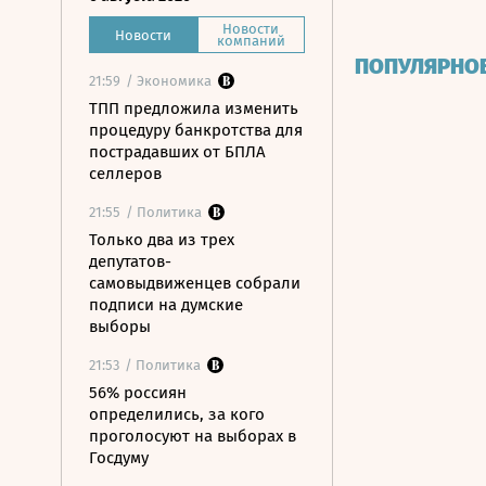
Новости
Новости
компаний
ПОПУЛЯРНО
21:59
/ Экономика
ТПП предложила изменить
процедуру банкротства для
пострадавших от БПЛА
селлеров
21:55
/ Политика
Только два из трех
депутатов-
самовыдвиженцев собрали
подписи на думские
выборы
21:53
/ Политика
56% россиян
определились, за кого
проголосуют на выборах в
Госдуму