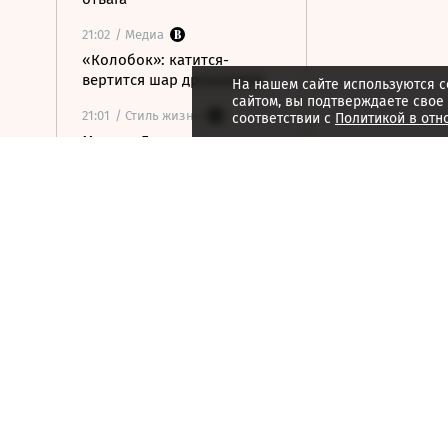
21:02
/ Медиа
«Колобок»: катится-
вертится шар дрожжевой
На нашем сайте используются c
сайтом, вы подтверждаете свое
21:01
/ Стиль жизни
соответствии с
Политикой в отн
Марина Брусникина:
«Иллюзии способны
влиять на людей»
21:00
/ Мнения
«Алмазная колесница»:
уроки созерцания
20:52
/ Бизнес
Глава «Ижавиа» объявил
об уходе после отзыва
сертификата авиакомпании
20:46
/
Страна
В Смоленске женщина и
ребенок погибли из-за