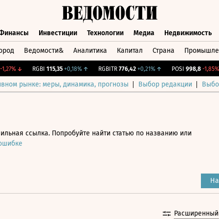
Финансы
Инвестиции
Технологии
Медиа
Недвижимость
ород
Ведомости&
Аналитика
Капитал
Страна
Промышле
а
Финансы
Инвестиции
Технологии
Медиа
Недвижимос
27%
↓
RGBI
115,35
+0,18%
↑
RGBITR
776,42
+0,21%
↑
POSI
998,8
-1,85%
↓
ивном рынке: меры, динамика, прогнозы
Выбор редакции
Выбо
ильная ссылка. Попробуйте найти статью по названию или
 ошибке
На
Расширенный