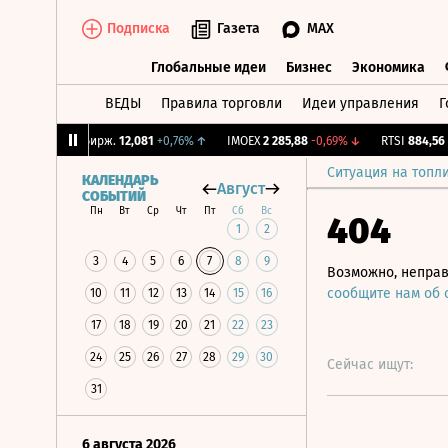
Подписка
Газета
MAX
Глобальные идеи
Бизнес
Экономика
ВЕДЫ
Правила торговли
Идеи управления
Г
Глобальные идеи
Бизнес
Экономик
%
↓
CNY Бирж.
12,081
+0,76%
↑
IMOEX
2 285,88
-0,69%
↓
RTSI
884,56
-1,
Ситуация на топл
КАЛЕНДАРЬ
Август
СОБЫТИЙ
Пн
Вт
Ср
Чт
Пт
Сб
Вс
404
1
2
3
4
5
6
7
8
9
Возможно, неправ
сообщите нам об
10
11
12
13
14
15
16
17
18
19
20
21
22
23
24
25
26
27
28
29
30
Сейчас ищут:
31
6 августа 2026