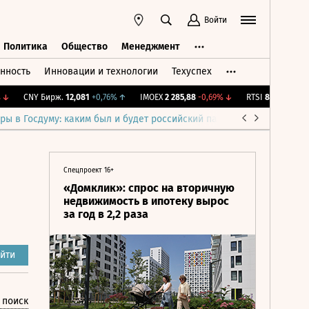
Войти
Политика
Общество
Менеджмент
нность
Инновации и технологии
Техуспех
ть
Политика
Общество
Менеджмент
CNY Бирж.
12,081
+0,76%
↑
IMOEX
2 285,88
-0,69%
↓
RTSI
884,56
-1,27%
ры в Госдуму: каким был и будет российский парламент
Война н
Спецпроект 16+
«Домклик»: спрос на вторичную
недвижимость в ипотеку вырос
за год в 2,2 раза
йти
 поиск