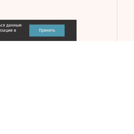
ься данным
Принять
изации в