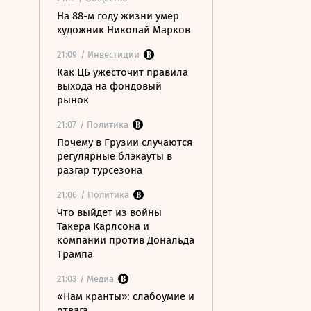
На 88-м году жизни умер
художник Николай Марков
21:09
/ Инвестиции
Как ЦБ ужесточит правила
выхода на фондовый
рынок
21:07
/ Политика
Почему в Грузии случаются
регулярные блэкауты в
разгар турсезона
21:06
/ Политика
Что выйдет из войны
Такера Карлсона и
компании против Дональда
Трампа
21:03
/ Медиа
«Нам кранты»: слабоумие и
отвага