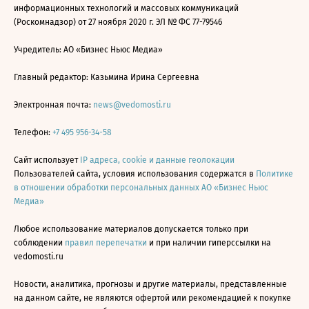
информационных технологий и массовых коммуникаций
(Роскомнадзор) от 27 ноября 2020 г. ЭЛ № ФС 77-79546
Учредитель: АО «Бизнес Ньюс Медиа»
Главный редактор: Казьмина Ирина Сергеевна
Электронная почта:
news@vedomosti.ru
Телефон:
+7 495 956-34-58
Сайт использует
IP адреса, cookie и данные геолокации
Пользователей сайта, условия использования содержатся в
Политике
в отношении обработки персональных данных АО «Бизнес Ньюс
Медиа»
Любое использование материалов допускается только при
соблюдении
правил перепечатки
и при наличии гиперссылки на
vedomosti.ru
Новости, аналитика, прогнозы и другие материалы, представленные
на данном сайте, не являются офертой или рекомендацией к покупке