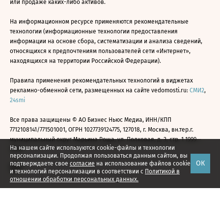
или продаже каких-либо активов.
На информационном ресурсе применяются рекомендательные
технологии (информационные технологии предоставления
информации на основе сбора, систематизации и анализа сведений,
относящихся к предпочтениям пользователей сети «Интернет»,
находящихся на территории Российской Федерации).
Правила применения рекомендательных технологий в виджетах
рекламно-обменной сети, размещенных на сайте vedomosti.ru:
СМИ2
,
24smi
Все права защищены © АО Бизнес Ньюс Медиа, ИНН/КПП
7712108141/771501001, ОГРН 1027739124775, 127018, г. Москва, вн.тер.г.
муниципальный округ Марьина Роща, ул. Полковая, д. 3, стр. 1 1999—
На нашем сайте используются cookie-файлы и технологии
2026
персонализации. Продолжая пользоваться данным сайтом, вы
ОК
подтверждаете свое
согласие
на использование файлов cookie
и технологий персонализации в соответствии с
Политикой в
отношении обработки персональных данных.