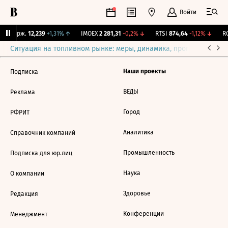
Войти
NY Бирж.
12,239
+1,31%
↑
IMOEX
2 281,31
-0,2%
↓
RTSI
874,64
-1,12%
↓
RG
Ситуация на топливном рынке: меры, динамика, прогнозы
Выб
Наши проекты
Подписка
ВЕДЫ
Реклама
Город
РФРИТ
Аналитика
Справочник компаний
Промышленность
Подписка для юр.лиц
Наука
О компании
Здоровье
Редакция
Конференции
Менеджмент