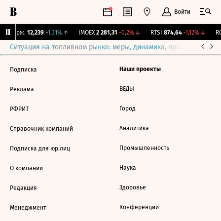
Войти
NY Бирж.
12,239
+1,31%
↑
IMOEX
2 281,31
-0,2%
↓
RTSI
874,64
-1,12%
↓
RG
Ситуация на топливном рынке: меры, динамика, прогнозы
Выб
Наши проекты
Подписка
ВЕДЫ
Реклама
Город
РФРИТ
Аналитика
Справочник компаний
Промышленность
Подписка для юр.лиц
Наука
О компании
Здоровье
Редакция
Конференции
Менеджмент