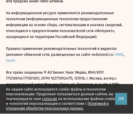
или продаже каких-либо активов.
На информационном ресурсе применяются рекомендательные
технологии (информационные технологии предоставления
информации на основе сбора, систематизации и анализа сведений,
относящихся к предпочтениям пользователей сети «Интернет»,
находящихся на территории Российской Федерации).
Правила применения рекомендательных технологий в виджетах
рекламно-обменной сети, размещенных на сайте vedomosti.ru:
СМИ2
,
24smi
Все права защищены © АО Бизнес Ньюс Медиа, ИНН/КПП
7712108141/771501001, ОГРН 1027739124775, 127018, г. Москва, вн.тер.г.
муниципальный округ Марьина Роща, ул. Полковая, д. 3, стр. 1 1999—
На нашем сайте используются cookie-файлы и технологии
2026
персонализации. Продолжая пользоваться данным сайтом, вы
ОК
подтверждаете свое
согласие
на использование файлов cookie
и технологий персонализации в соответствии с
Политикой в
отношении обработки персональных данных.