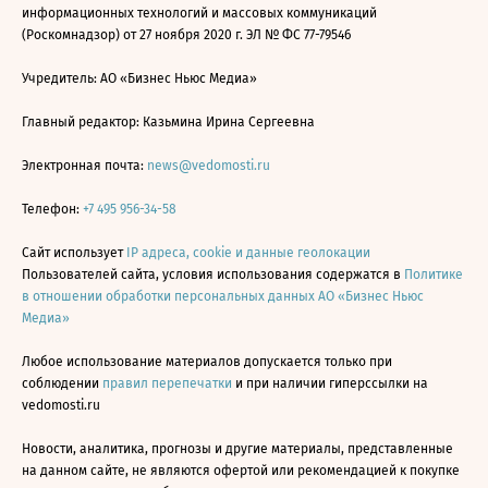
информационных технологий и массовых коммуникаций
(Роскомнадзор) от 27 ноября 2020 г. ЭЛ № ФС 77-79546
Учредитель: АО «Бизнес Ньюс Медиа»
Главный редактор: Казьмина Ирина Сергеевна
Электронная почта:
news@vedomosti.ru
Телефон:
+7 495 956-34-58
Сайт использует
IP адреса, cookie и данные геолокации
Пользователей сайта, условия использования содержатся в
Политике
в отношении обработки персональных данных АО «Бизнес Ньюс
Медиа»
Любое использование материалов допускается только при
соблюдении
правил перепечатки
и при наличии гиперссылки на
vedomosti.ru
Новости, аналитика, прогнозы и другие материалы, представленные
на данном сайте, не являются офертой или рекомендацией к покупке