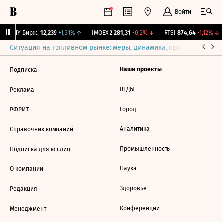
Войти
CNY Бирж.
12,239
+1,31%
↑
IMOEX
2 281,31
-0,2%
↓
RTSI
874,64
-1,12%
↓
Ситуация на топливном рынке: меры, динамика, прогнозы
Выб
Наши проекты
Подписка
ВЕДЫ
Реклама
Город
РФРИТ
Аналитика
Справочник компаний
Промышленность
Подписка для юр.лиц
Наука
О компании
Здоровье
Редакция
Конференции
Менеджмент