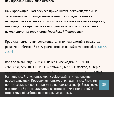
или продаже каких-либо активов.
На информационном ресурсе применяются рекомендательные
технологии (информационные технологии предоставления
информации на основе сбора, систематизации и анализа сведений,
относящихся к предпочтениям пользователей сети «Интернет»,
находящихся на территории Российской Федерации).
Правила применения рекомендательных технологий в виджетах
рекламно-обменной сети, размещенных на сайте vedomosti.ru:
СМИ2
,
24smi
Все права защищены © АО Бизнес Ньюс Медиа, ИНН/КПП
7712108141/771501001, ОГРН 1027739124775, 127018, г. Москва, вн.тер.г.
муниципальный округ Марьина Роща, ул. Полковая, д. 3, стр. 1 1999—
На нашем сайте используются cookie-файлы и технологии
2026
персонализации. Продолжая пользоваться данным сайтом, вы
ОК
подтверждаете свое
согласие
на использование файлов cookie
и технологий персонализации в соответствии с
Политикой в
отношении обработки персональных данных.