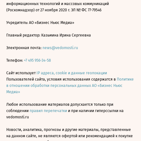
информационных технологий и массовых коммуникаций
(Роскомнадзор) от 27 ноября 2020 г. ЭЛ № ФС 77-79546
Учредитель: АО «Бизнес Ньюс Медиа»
Главный редактор: Казьмина Ирина Сергеевна
Электронная почта:
news@vedomosti.ru
Телефон:
+7 495 956-34-58
Сайт использует
IP адреса, cookie и данные геолокации
Пользователей сайта, условия использования содержатся в
Политике
в отношении обработки персональных данных АО «Бизнес Ньюс
Медиа»
Любое использование материалов допускается только при
соблюдении
правил перепечатки
и при наличии гиперссылки на
vedomosti.ru
Новости, аналитика, прогнозы и другие материалы, представленные
на данном сайте, не являются офертой или рекомендацией к покупке