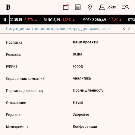
Войти
YAKG
35,15
-0,57%
↓
BLNG
8,29
-1,78%
↓
IMOEX
2 280,49
-0,24%
↓
RTSI
Ситуация на топливном рынке: меры, динамика, прогнозы
Выб
Наши проекты
Подписка
ВЕДЫ
Реклама
Город
РФРИТ
Аналитика
Справочник компаний
Промышленность
Подписка для юр.лиц
Наука
О компании
Здоровье
Редакция
Конференции
Менеджмент