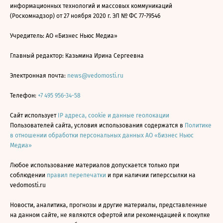
информационных технологий и массовых коммуникаций
(Роскомнадзор) от 27 ноября 2020 г. ЭЛ № ФС 77-79546
Учредитель: АО «Бизнес Ньюс Медиа»
Главный редактор: Казьмина Ирина Сергеевна
Электронная почта:
news@vedomosti.ru
Телефон:
+7 495 956-34-58
Сайт использует
IP адреса, cookie и данные геолокации
Пользователей сайта, условия использования содержатся в
Политике
в отношении обработки персональных данных АО «Бизнес Ньюс
Медиа»
Любое использование материалов допускается только при
соблюдении
правил перепечатки
и при наличии гиперссылки на
vedomosti.ru
Новости, аналитика, прогнозы и другие материалы, представленные
на данном сайте, не являются офертой или рекомендацией к покупке