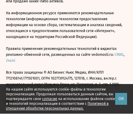
или продаже каких-либо активов.
На информационном ресурсе применяются рекомендательные
технологии (информационные технологии предоставления
информации на основе сбора, систематизации и анализа сведений,
относящихся к предпочтениям пользователей сети «Интернет»,
находящихся на территории Российской Федерации).
Правила применения рекомендательных технологий в виджетах
рекламно-обменной сети, размещенных на сайте vedomosti.ru:
СМИ2
,
24smi
Все права защищены © АО Бизнес Ньюс Медиа, ИНН/КПП
7712108141/771501001, ОГРН 1027739124775, 127018, г. Москва, вн.тер.г.
муниципальный округ Марьина Роща, ул. Полковая, д. 3, стр. 1 1999—
На нашем сайте используются cookie-файлы и технологии
2026
персонализации. Продолжая пользоваться данным сайтом, вы
ОК
подтверждаете свое
согласие
на использование файлов cookie
и технологий персонализации в соответствии с
Политикой в
отношении обработки персональных данных.