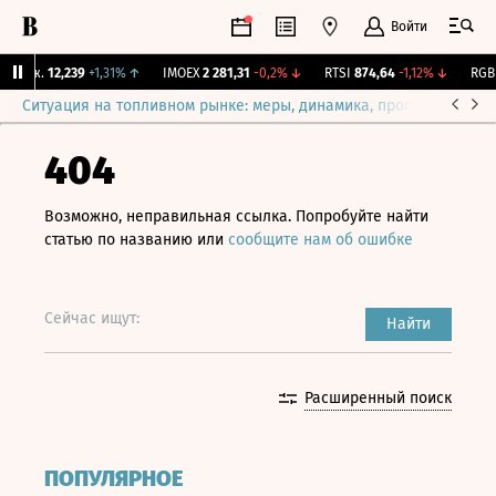
Войти
Бирж.
12,239
+1,31%
↑
IMOEX
2 281,31
-0,2%
↓
RTSI
874,64
-1,12%
↓
RGBI
Ситуация на топливном рынке: меры, динамика, прогнозы
Выб
404
Возможно, неправильная ссылка. Попробуйте найти
статью по названию или
сообщите нам об ошибке
Сейчас ищут:
Найти
Расширенный поиск
ПОПУЛЯРНОЕ