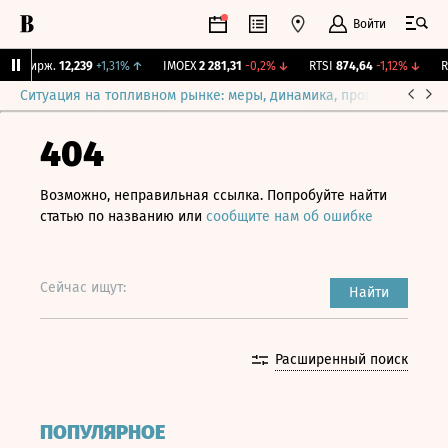
Войти
NY Бирж.
12,239
+1,31%
↑
IMOEX
2 281,31
-0,2%
↓
RTSI
874,64
-1,12%
↓
RG
Ситуация на топливном рынке: меры, динамика, прогнозы
Выб
404
Возможно, неправильная ссылка. Попробуйте найти
статью по названию или
сообщите нам об ошибке
Сейчас ищут:
Найти
Расширенный поиск
ПОПУЛЯРНОЕ