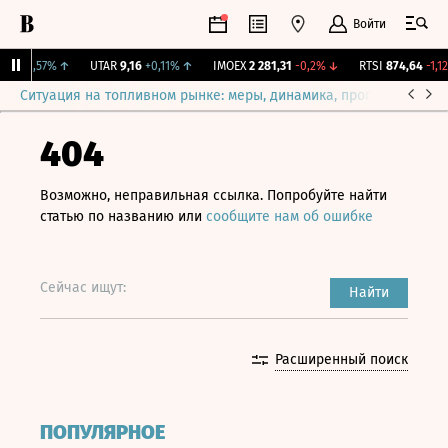
Войти
23
+1,57%
↑
UTAR
9,16
+0,11%
↑
IMOEX
2 281,31
-0,2%
↓
RTSI
874,64
-1,12%
Ситуация на топливном рынке: меры, динамика, прогнозы
Выб
404
Возможно, неправильная ссылка. Попробуйте найти
статью по названию или
сообщите нам об ошибке
Сейчас ищут:
Найти
Расширенный поиск
ПОПУЛЯРНОЕ