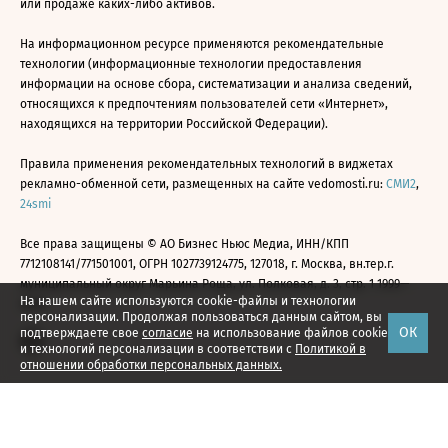
или продаже каких-либо активов.
На информационном ресурсе применяются рекомендательные
технологии (информационные технологии предоставления
информации на основе сбора, систематизации и анализа сведений,
относящихся к предпочтениям пользователей сети «Интернет»,
находящихся на территории Российской Федерации).
Правила применения рекомендательных технологий в виджетах
рекламно-обменной сети, размещенных на сайте vedomosti.ru:
СМИ2
,
24smi
Все права защищены © АО Бизнес Ньюс Медиа, ИНН/КПП
7712108141/771501001, ОГРН 1027739124775, 127018, г. Москва, вн.тер.г.
муниципальный округ Марьина Роща, ул. Полковая, д. 3, стр. 1 1999—
На нашем сайте используются cookie-файлы и технологии
2026
персонализации. Продолжая пользоваться данным сайтом, вы
ОК
подтверждаете свое
согласие
на использование файлов cookie
и технологий персонализации в соответствии с
Политикой в
отношении обработки персональных данных.