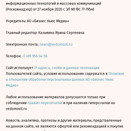
информационных технологий и массовых коммуникаций
(Роскомнадзор) от 27 ноября 2020 г. ЭЛ № ФС 77-79546
Учредитель: АО «Бизнес Ньюс Медиа»
Главный редактор: Казьмина Ирина Сергеевна
Электронная почта:
news@vedomosti.ru
Телефон:
+7 495 956-34-58
Сайт использует
IP адреса, cookie и данные геолокации
Пользователей сайта, условия использования содержатся в
Политике
в отношении обработки персональных данных АО «Бизнес Ньюс
Медиа»
Любое использование материалов допускается только при
соблюдении
правил перепечатки
и при наличии гиперссылки на
vedomosti.ru
Новости, аналитика, прогнозы и другие материалы, представленные
на данном сайте, не являются офертой или рекомендацией к покупке