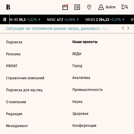
Войти
VEON-RX
59,3
+1,02%
↑
NKNC
47,1
+0,96%
↑
IMOEX
2 294,23
+0,57%
↑
RT
Ситуация на топливном рынке: меры, динамика, прогнозы
Выб
Наши проекты
Подписка
ВЕДЫ
Реклама
Город
РФРИТ
Аналитика
Справочник компаний
Промышленность
Подписка для юр.лиц
Наука
О компании
Здоровье
Редакция
Конференции
Менеджмент