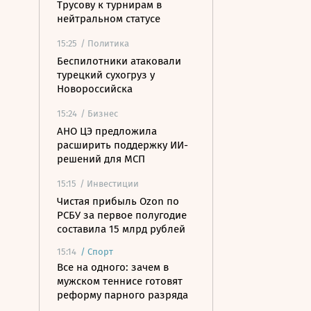
Трусову к турнирам в
нейтральном статусе
15:25
/ Политика
Беспилотники атаковали
турецкий сухогруз у
Новороссийска
15:24
/ Бизнес
АНО ЦЭ предложила
расширить поддержку ИИ-
решений для МСП
15:15
/ Инвестиции
Чистая прибыль Ozon по
РСБУ за первое полугодие
составила 15 млрд рублей
15:14
/
Спорт
Все на одного: зачем в
мужском теннисе готовят
реформу парного разряда