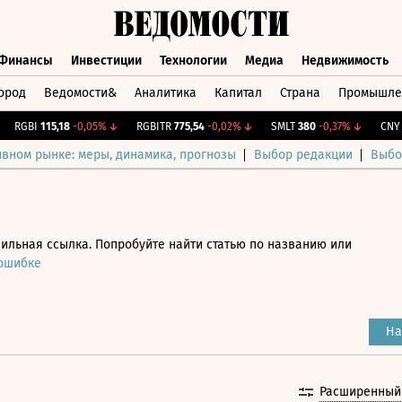
Финансы
Инвестиции
Технологии
Медиа
Недвижимость
ород
Ведомости&
Аналитика
Капитал
Страна
Промышле
а
Финансы
Инвестиции
Технологии
Медиа
Недвижимос
RGBI
115,18
-0,05%
↓
RGBITR
775,54
-0,02%
↓
SMLT
380
-0,37%
↓
CNY Би
ивном рынке: меры, динамика, прогнозы
Выбор редакции
Выбо
ильная ссылка. Попробуйте найти статью по названию или
 ошибке
На
Расширенный