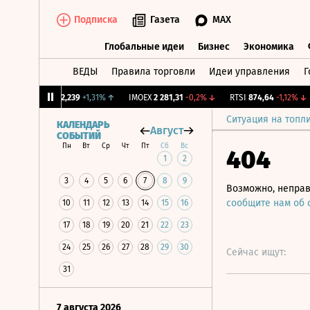
Подписка
Газета
MAX
Глобальные идеи
Бизнес
Экономика
ВЕДЫ
Правила торговли
Идеи управления
Г
Глобальные идеи
Бизнес
Экономик
CNY Бирж.
12,239
+1,31%
↑
IMOEX
2 281,31
-0,2%
↓
RTSI
874,64
-1,12%
↓
Ситуация на топл
КАЛЕНДАРЬ
Август
СОБЫТИЙ
Пн
Вт
Ср
Чт
Пт
Сб
Вс
404
1
2
3
4
5
6
7
8
9
Возможно, неправ
сообщите нам об
10
11
12
13
14
15
16
17
18
19
20
21
22
23
24
25
26
27
28
29
30
Сейчас ищут:
31
7 августа 2026