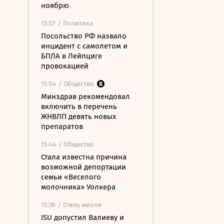
ноябрю
15:57
/ Политика
Посольство РФ назвало
инцидент с самолетом и
БПЛА в Лейпциге
провокацией
15:54
/ Общество
Минздрав рекомендовал
включить в перечень
ЖНВЛП девять новых
препаратов
15:44
/ Общество
Стала известна причина
возможной депортации
семьи «Веселого
молочника» Уолкера
15:36
/ Стиль жизни
ISU допустил Валиеву и