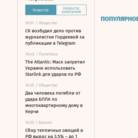
Новости
Новости
компаний
ПОПУЛЯРНО
16:51
/ Общество
СК возбудил дело против
журналистки Гордеевой за
публикации в Telegram
16:46
/ Политика
The Atlantic: Маск запретил
Украине использовать
Starlink для ударов по РФ
16:35
/ Общество
Два человека погибли от
удара БПЛА по
многоквартирному дому в
Керчи
16:32
/ Бизнес
Сбор тепличных овощей в
РФ вырос на 3,5% – до 1