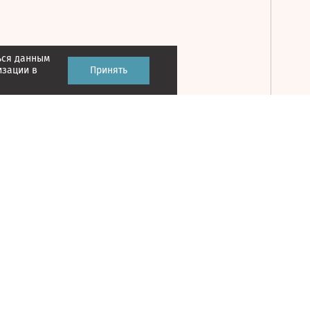
ься данным
Принять
изации в