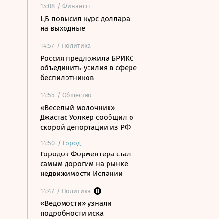
15:08
/ Финансы
ЦБ повысил курс доллара
на выходные
14:57
/ Политика
Россия предложила БРИКС
объединить усилия в сфере
беспилотников
14:55
/ Общество
«Веселый молочник»
Джастас Уолкер сообщил о
скорой депортации из РФ
14:50
/
Город
Городок Форментера стал
самым дорогим на рынке
недвижимости Испании
14:47
/ Политика
«Ведомости» узнали
подробности иска