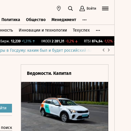
Войти
Политика
Общество
Менеджмент
нность
Инновации и технологии
Техуспех
ть
Политика
Общество
Менеджмент
рж.
12,239
+1,31%
↑
IMOEX
2 281,31
-0,2%
↓
RTSI
874,64
-1,12%
↓
RGBI
115
ры в Госдуму: каким был и будет российский парламент
Война н
Ведомости. Капитал
йти
 поиск