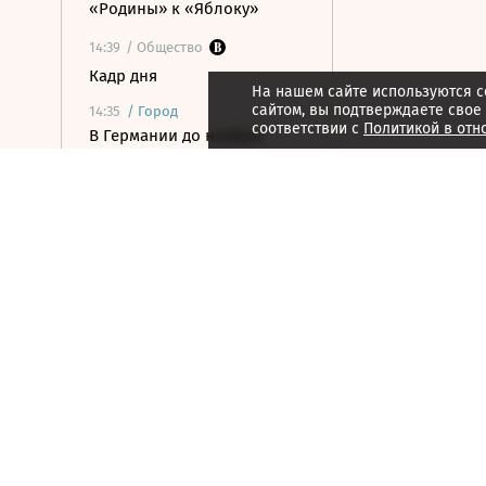
«Родины» к «Яблоку»
14:39
/ Общество
Кадр дня
На нашем сайте используются c
сайтом, вы подтверждаете свое
14:35
/
Город
соответствии с
Политикой в отн
В Германии до ноября
перекрыли магистраль,
чтобы построить переходы
для лягушек
14:34
/ Политика
США начали изымать
Patriot у Европы, чтобы
восполнить нехватку
вооружений
14:33
/ Бизнес
Производство
шампанского в России за
семь месяцев упало на 8,9%
14:26
/
Город