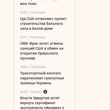
млн тонн
16:23
/ Политика
Суд США остановил проект
строительства бального
зала в Белом доме
16:11
/ Политика
СМИ: Иран хочет отмены
санкций США в обмен на
открытие Ормузского
пролива
16:04
/ Политика
Транспортный коллапс
парализовал сухопутные
границы Украины
15:59
/ Бизнес
Власти Удмуртии хотят
вернуть сертификат
эксплуатанта «Ижавиа» к