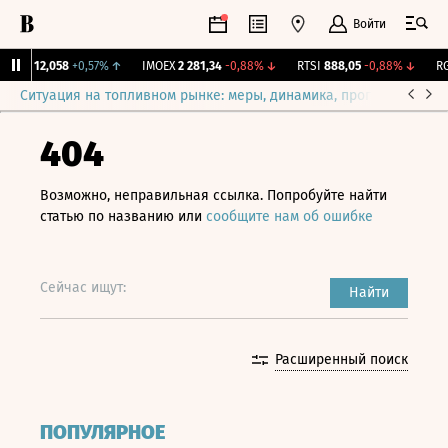
Войти
ирж.
12,058
+0,57%
↑
IMOEX
2 281,34
-0,88%
↓
RTSI
888,05
-0,88%
↓
RGB
Ситуация на топливном рынке: меры, динамика, прогнозы
Выб
404
Возможно, неправильная ссылка. Попробуйте найти
статью по названию или
сообщите нам об ошибке
Сейчас ищут:
Найти
Расширенный поиск
ПОПУЛЯРНОЕ