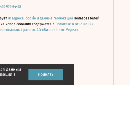
 495 956-34-58
ьзует
IP адреса, cookie и данные геолокации
Пользователей
овия использования содержатся в
Политике в отношении
персональных данных АО «Бизнес Ньюс Медиа»
ься данным
Принять
изации в