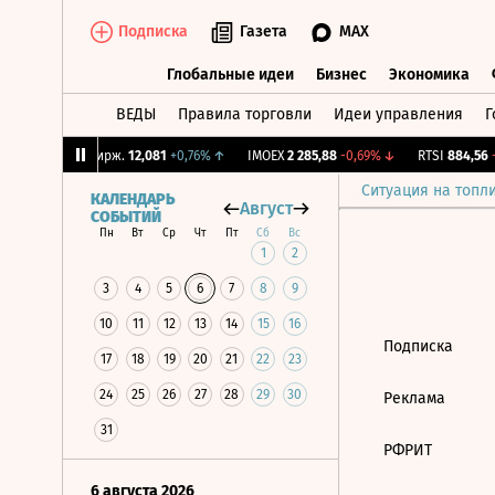
Подписка
Газета
MAX
Глобальные идеи
Бизнес
Экономика
ВЕДЫ
Правила торговли
Идеи управления
Г
Глобальные идеи
Бизнес
Экономик
44%
↑
CNY Бирж.
12,081
+0,76%
↑
IMOEX
2 285,88
-0,69%
↓
RTSI
884,56
-1
Ситуация на топл
КАЛЕНДАРЬ
Август
СОБЫТИЙ
Пн
Вт
Ср
Чт
Пт
Сб
Вс
1
2
3
4
5
6
7
8
9
10
11
12
13
14
15
16
Подписка
17
18
19
20
21
22
23
24
25
26
27
28
29
30
Реклама
31
РФРИТ
6 августа 2026