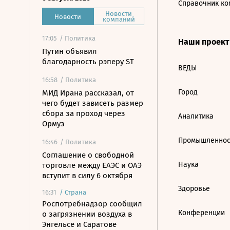
Справочник ко
Новости
Новости
компаний
17:05
/ Политика
Наши проек
Путин объявил
благодарность рэперу ST
ВЕДЫ
16:58
/ Политика
Город
МИД Ирана рассказал, от
чего будет зависеть размер
сбора за проход через
Аналитика
Ормуз
Промышленнос
16:46
/ Политика
Соглашение о свободной
Наука
торговле между ЕАЭС и ОАЭ
вступит в силу 6 октября
Здоровье
16:31
/
Страна
Роспотребнадзор сообщил
Конференции
о загрязнении воздуха в
Энгельсе и Саратове