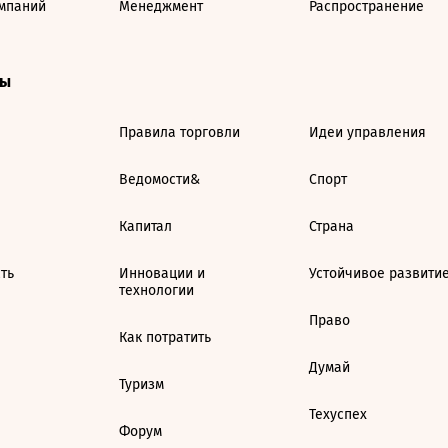
мпаний
Менеджмент
Распространение
ты
Правила торговли
Идеи управления
Ведомости&
Спорт
Капитал
Страна
ть
Инновации и
Устойчивое развити
технологии
Право
Как потратить
Думай
Туризм
Техуспех
Форум