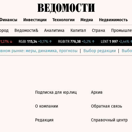
Финансы
Инвестиции
Технологии
Медиа
Недвижимость
ород
Ведомости&
Аналитика
Капитал
Страна
Промышле
а
Финансы
Инвестиции
Технологии
Медиа
Недвижимос
,27%
↓
RGBI
115,34
+0,17%
↑
RGBITR
776,38
+0,2%
↑
LENT
1 997
+2,44%
↑
ивном рынке: меры, динамика, прогнозы
Выбор редакции
Выбо
Подписка для юр.лиц
Архив
О компании
Обратная связь
Редакция
Справочный центр