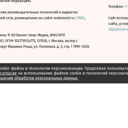
ийской Федерации).
Телефон:
+7
ния рекомендательных технологий в виджетах
й сети, размещенных на сайте vedomosti.ru:
СМИ2
,
Сайт испол
сайта, усл
обработки 
ены © АО Бизнес Ньюс Медиа, ИНН/КПП
01, ОГРН 1027739124775, 127018, г. Москва, вн.тер.г.
уг Марьина Роща, ул. Полковая, д. 3, стр. 1 1999—2026
ookie-файлы и технологии персонализации. Продолжая пользоват
согласие
на использование файлов cookie и технологий персонал
ошении обработки персональных данных.