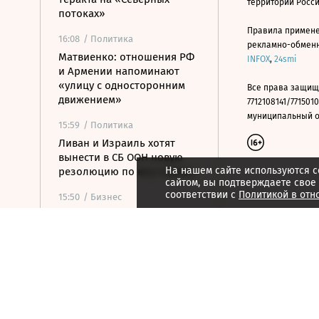
территории Росс
потоках»
Правила примене
16:08
/ Политика
рекламно-обменно
Матвиенко: отношения РФ
INFOX
,
24smi
и Армении напоминают
«улицу с односторонним
Все права защищ
движением»
7712108141/7715010
муниципальный окр
15:59
/ Политика
Ливан и Израиль хотят
вынести в СБ ООН новую
На нашем сайте используются c
резолюцию по югу страны
сайтом, вы подтверждаете свое
соответствии с
Политикой в отн
15:50
/ Бизнес
Росатом и РКФР подписали
соглашение о
строительстве ветропарка
на Иссык-Куле
15:41
/ Бизнес
Минфин: власти вернулись
к обсуждению онлайн-