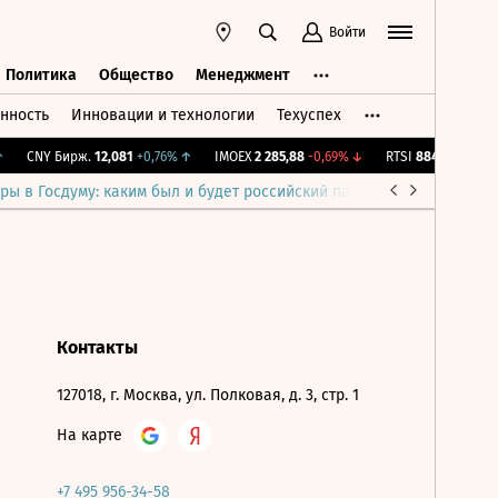
Войти
Политика
Общество
Менеджмент
нность
Инновации и технологии
Техуспех
ть
Политика
Общество
Менеджмент
CNY Бирж.
12,081
+0,76%
↑
IMOEX
2 285,88
-0,69%
↓
RTSI
884,56
-1,27%
ры в Госдуму: каким был и будет российский парламент
Война н
Контакты
127018, г. Москва, ул. Полковая, д. 3, стр. 1
На карте
+7 495 956-34-58