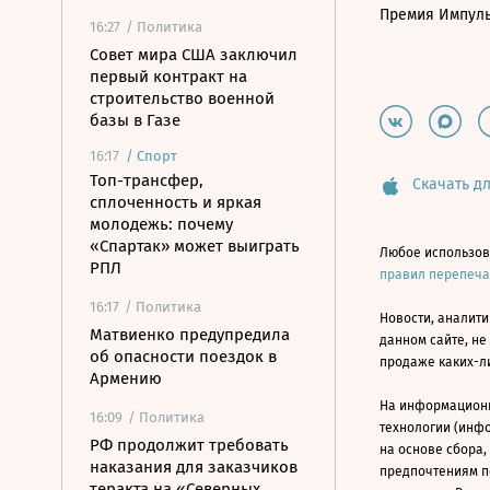
Премия Импул
16:27
/ Политика
Совет мира США заключил
первый контракт на
строительство военной
базы в Газе
16:17
/
Спорт
Топ-трансфер,
Скачать дл
сплоченность и яркая
молодежь: почему
«Спартак» может выиграть
Любое использов
РПЛ
правил перепеч
16:17
/ Политика
Новости, аналити
Матвиенко предупредила
данном сайте, не
об опасности поездок в
продаже каких-л
Армению
На информацион
16:09
/ Политика
технологии (инф
РФ продолжит требовать
на основе сбора,
наказания для заказчиков
предпочтениям п
теракта на «Северных