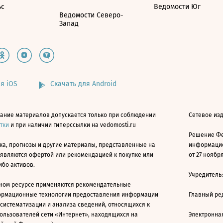
ьс
Ведомости Юг
Ведомости Северо-
Запад
я iOS
Скачать для Android
ание материалов допускается только при соблюдении
Сетевое изд
атки
и при наличии гиперссылки на vedomosti.ru
Решение Фе
ка, прогнозы и другие материалы, представленные на
информацио
 являются офертой или рекомендацией к покупке или
от 27 ноября
ибо активов.
Учредитель
ном ресурсе применяются рекомендательные
ормационные технологии предоставления информации
Главный ре
 систематизации и анализа сведений, относящихся к
ользователей сети «Интернет», находящихся на
Электронна