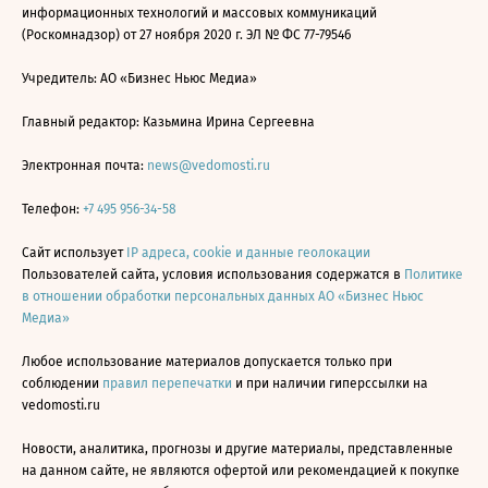
информационных технологий и массовых коммуникаций
(Роскомнадзор) от 27 ноября 2020 г. ЭЛ № ФС 77-79546
Учредитель: АО «Бизнес Ньюс Медиа»
Главный редактор: Казьмина Ирина Сергеевна
Электронная почта:
news@vedomosti.ru
Телефон:
+7 495 956-34-58
Сайт использует
IP адреса, cookie и данные геолокации
Пользователей сайта, условия использования содержатся в
Политике
в отношении обработки персональных данных АО «Бизнес Ньюс
Медиа»
Любое использование материалов допускается только при
соблюдении
правил перепечатки
и при наличии гиперссылки на
vedomosti.ru
Новости, аналитика, прогнозы и другие материалы, представленные
на данном сайте, не являются офертой или рекомендацией к покупке