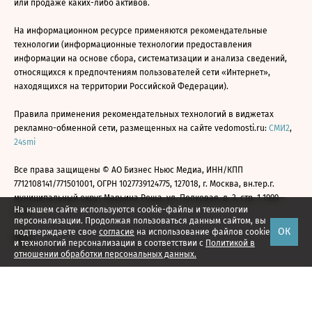
или продаже каких-либо активов.
На информационном ресурсе применяются рекомендательные
технологии (информационные технологии предоставления
информации на основе сбора, систематизации и анализа сведений,
относящихся к предпочтениям пользователей сети «Интернет»,
находящихся на территории Российской Федерации).
Правила применения рекомендательных технологий в виджетах
рекламно-обменной сети, размещенных на сайте vedomosti.ru:
СМИ2
,
24smi
Все права защищены © АО Бизнес Ньюс Медиа, ИНН/КПП
7712108141/771501001, ОГРН 1027739124775, 127018, г. Москва, вн.тер.г.
муниципальный округ Марьина Роща, ул. Полковая, д. 3, стр. 1 1999—
На нашем сайте используются cookie-файлы и технологии
2026
персонализации. Продолжая пользоваться данным сайтом, вы
ОК
подтверждаете свое
согласие
на использование файлов cookie
и технологий персонализации в соответствии с
Политикой в
отношении обработки персональных данных.