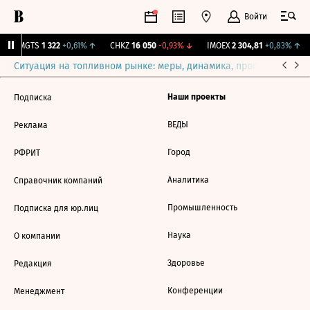
Войти
↑
MGTS
1 322
+0,61%
↑
CHKZ
16 050
-0,93%
↓
IMOEX
2 304,81
+0,83%
↑
Ситуация на топливном рынке: меры, динамика, прогнозы
Выб
Наши проекты
Подписка
ВЕДЫ
Реклама
Город
РФРИТ
Аналитика
Справочник компаний
Промышленность
Подписка для юр.лиц
Наука
О компании
Здоровье
Редакция
Конференции
Менеджмент