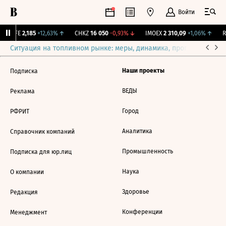
Войти
LIFE
2,185
+12,63%
↑
CHKZ
16 050
-0,93%
↓
IMOEX
2 310,09
+1,06%
↑
RT
Ситуация на топливном рынке: меры, динамика, прогнозы
Выб
Наши проекты
Подписка
ВЕДЫ
Реклама
Город
РФРИТ
Аналитика
Справочник компаний
Промышленность
Подписка для юр.лиц
Наука
О компании
Здоровье
Редакция
Конференции
Менеджмент