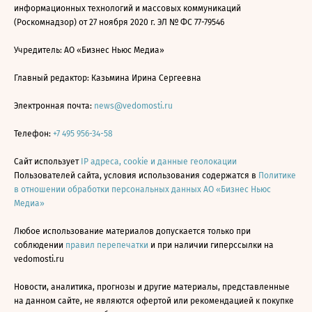
информационных технологий и массовых коммуникаций
(Роскомнадзор) от 27 ноября 2020 г. ЭЛ № ФС 77-79546
Учредитель: АО «Бизнес Ньюс Медиа»
Главный редактор: Казьмина Ирина Сергеевна
Электронная почта:
news@vedomosti.ru
Телефон:
+7 495 956-34-58
Сайт использует
IP адреса, cookie и данные геолокации
Пользователей сайта, условия использования содержатся в
Политике
в отношении обработки персональных данных АО «Бизнес Ньюс
Медиа»
Любое использование материалов допускается только при
соблюдении
правил перепечатки
и при наличии гиперссылки на
vedomosti.ru
Новости, аналитика, прогнозы и другие материалы, представленные
на данном сайте, не являются офертой или рекомендацией к покупке