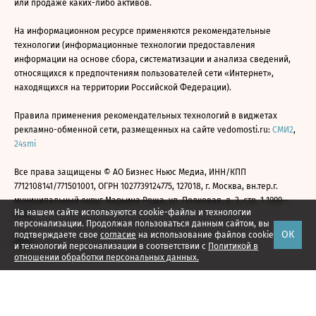
или продаже каких-либо активов.
На информационном ресурсе применяются рекомендательные
технологии (информационные технологии предоставления
информации на основе сбора, систематизации и анализа сведений,
относящихся к предпочтениям пользователей сети «Интернет»,
находящихся на территории Российской Федерации).
Правила применения рекомендательных технологий в виджетах
рекламно-обменной сети, размещенных на сайте vedomosti.ru:
СМИ2
,
24smi
Все права защищены © АО Бизнес Ньюс Медиа, ИНН/КПП
7712108141/771501001, ОГРН 1027739124775, 127018, г. Москва, вн.тер.г.
муниципальный округ Марьина Роща, ул. Полковая, д. 3, стр. 1 1999—
На нашем сайте используются cookie-файлы и технологии
2026
персонализации. Продолжая пользоваться данным сайтом, вы
ОК
подтверждаете свое
согласие
на использование файлов cookie
и технологий персонализации в соответствии с
Политикой в
отношении обработки персональных данных.