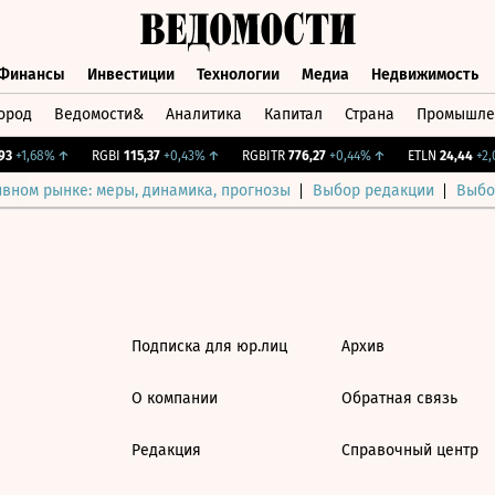
Финансы
Инвестиции
Технологии
Медиа
Недвижимость
ород
Ведомости&
Аналитика
Капитал
Страна
Промышле
а
Финансы
Инвестиции
Технологии
Медиа
Недвижимос
3
+1,68%
↑
RGBI
115,37
+0,43%
↑
RGBITR
776,27
+0,44%
↑
ETLN
24,44
+2,0
ивном рынке: меры, динамика, прогнозы
Выбор редакции
Выбо
Подписка для юр.лиц
Архив
О компании
Обратная связь
Редакция
Справочный центр