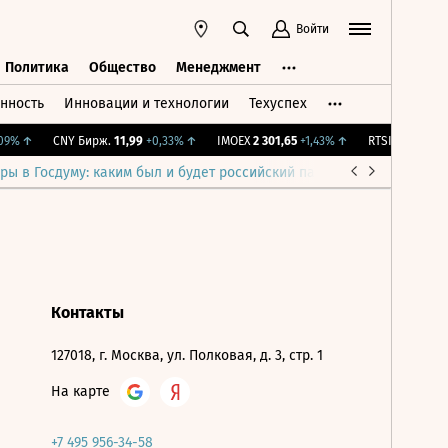
Войти
Политика
Общество
Менеджмент
нность
Инновации и технологии
Техуспех
ть
Политика
Общество
Менеджмент
9%
↑
CNY Бирж.
11,99
+0,33%
↑
IMOEX
2 301,65
+1,43%
↑
RTSI
895,93
+1,
ры в Госдуму: каким был и будет российский парламент
Война н
Контакты
127018, г. Москва, ул. Полковая, д. 3, стр. 1
На карте
+7 495 956-34-58