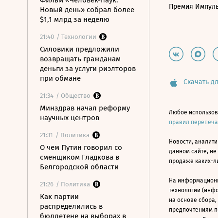
Фильм «Человек-паук:
Премия Импул
Новый день» собрал более
$1,1 млрд за неделю
21:40
/ Технологии
Силовики предложили
возвращать гражданам
деньги за услуги риэлторов
при обмане
Скачать дл
21:34
/ Общество
Минздрав начал реформу
Любое использов
научных центров
правил перепеч
21:31
/ Политика
Новости, аналити
О чем Путин говорил со
данном сайте, не
сменщиком Гладкова в
продаже каких-л
Белгородской области
На информацион
21:26
/ Политика
технологии (инф
Как партии
на основе сбора,
распределились в
предпочтениям п
бюллетене на выборах в