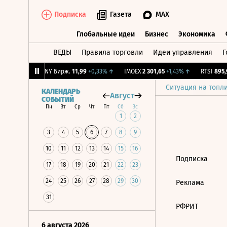
Подписка
Газета
MAX
Глобальные идеи
Бизнес
Экономика
ВЕДЫ
Правила торговли
Идеи управления
Г
Глобальные идеи
Бизнес
Экономик
+2,09%
↑
CNY Бирж.
11,99
+0,33%
↑
IMOEX
2 301,65
+1,43%
↑
RTSI
895,9
Ситуация на топл
КАЛЕНДАРЬ
Август
СОБЫТИЙ
Пн
Вт
Ср
Чт
Пт
Сб
Вс
1
2
3
4
5
6
7
8
9
10
11
12
13
14
15
16
Подписка
17
18
19
20
21
22
23
24
25
26
27
28
29
30
Реклама
31
РФРИТ
6 августа 2026