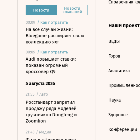
Справочник ко
Новости
Новости
компаний
00:09
/
Как потратить
Наши проек
На все случаи жизни:
Bluegame расширяет свою
ВЕДЫ
коллекцию яхт
00:09
/
Как потратить
Город
Audi повышает ставки:
показан огромный
Аналитика
кроссовер Q9
5 августа 2026
Промышленнос
21:55
/ Авто
Наука
Росстандарт запретил
продажу ряда моделей
грузовиков Dongfeng и
Здоровье
Zoomlion
Конференции
21:43
/ Медиа