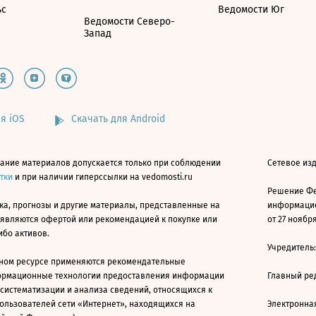
ьс
Ведомости Юг
Ведомости Северо-
Запад
я iOS
Скачать для Android
ание материалов допускается только при соблюдении
Сетевое изд
атки
и при наличии гиперссылки на vedomosti.ru
Решение Фе
ка, прогнозы и другие материалы, представленные на
информацио
 являются офертой или рекомендацией к покупке или
от 27 ноября
ибо активов.
Учредитель
ном ресурсе применяются рекомендательные
ормационные технологии предоставления информации
Главный ре
 систематизации и анализа сведений, относящихся к
ользователей сети «Интернет», находящихся на
Электронна