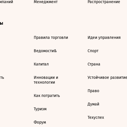
мпаний
Менеджмент
Распространение
ты
Правила торговли
Идеи управления
Ведомости&
Спорт
Капитал
Страна
ть
Инновации и
Устойчивое развити
технологии
Право
Как потратить
Думай
Туризм
Техуспех
Форум