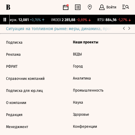
Войти
CNY Бирж.
12,081
+0,76%
↑
IMOEX
2 285,88
-0,69%
↓
RTSI
884,56
-1,27%
↓
Ситуация на топливном рынке: меры, динамика, прогнозы
Выб
Наши проекты
Подписка
ВЕДЫ
Реклама
Город
РФРИТ
Аналитика
Справочник компаний
Промышленность
Подписка для юр.лиц
Наука
О компании
Здоровье
Редакция
Конференции
Менеджмент