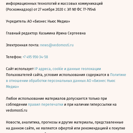
информационных технологий и массовых коммуникаций
(Роскомнадзор) от 27 ноября 2020 г. ЭЛ № ФС 77-79546
Учредитель: АО «Бизнес Ньюс Медиа»
Главный редактор: Казьмина Ирина Сергеевна
Электронная почта:
news@vedomosti.ru
Телефон:
+7 495 956-34-58
Сайт использует
IP адреса, cookie и данные геолокации
Пользователей сайта, условия использования содержатся в
Политике
в отношении обработки персональных данных АО «Бизнес Ньюс
Медиа»
Любое использование материалов допускается только при
соблюдении
правил перепечатки
и при наличии гиперссылки на
vedomosti.ru
Новости, аналитика, прогнозы и другие материалы, представленные
на данном сайте, не являются офертой или рекомендацией к покупке