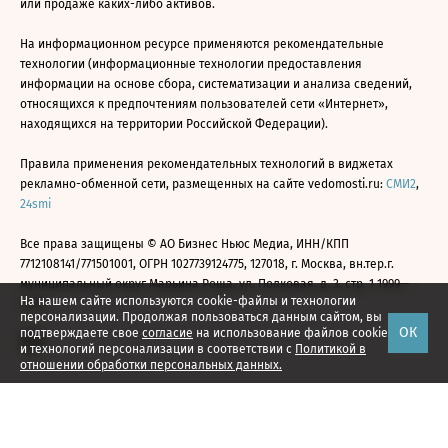
или продаже каких-либо активов.
На информационном ресурсе применяются рекомендательные
технологии (информационные технологии предоставления
информации на основе сбора, систематизации и анализа сведений,
относящихся к предпочтениям пользователей сети «Интернет»,
находящихся на территории Российской Федерации).
Правила применения рекомендательных технологий в виджетах
рекламно-обменной сети, размещенных на сайте vedomosti.ru:
СМИ2
,
24smi
Все права защищены © АО Бизнес Ньюс Медиа, ИНН/КПП
7712108141/771501001, ОГРН 1027739124775, 127018, г. Москва, вн.тер.г.
муниципальный округ Марьина Роща, ул. Полковая, д. 3, стр. 1 1999—
На нашем сайте используются cookie-файлы и технологии
2026
персонализации. Продолжая пользоваться данным сайтом, вы
ОК
подтверждаете свое
согласие
на использование файлов cookie
и технологий персонализации в соответствии с
Политикой в
отношении обработки персональных данных.