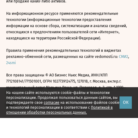
или продаже каких-либо активов.
На информационном ресурсе применяются рекомендательные
технологии (информационные технологии предоставления
информации на основе сбора, систематизации и анализа сведений,
относящихся к предпочтениям пользователей сети «Интернет»,
находящихся на территории Российской Федерации).
Правила применения рекомендательных технологий в виджетах
рекламно-обменной сети, размещенных на сайте vedomosti.ru:
СМИ2
,
24smi
Все права защищены © АО Бизнес Ньюс Медиа, ИНН/КПП
7712108141/771501001, ОГРН 1027739124775, 127018, г. Москва, вн.тер.г.
муниципальный округ Марьина Роща, ул. Полковая, д. 3, стр. 1 1999—
На нашем сайте используются cookie-файлы и технологии
2026
персонализации. Продолжая пользоваться данным сайтом, вы
ОК
подтверждаете свое
согласие
на использование файлов cookie
и технологий персонализации в соответствии с
Политикой в
отношении обработки персональных данных.