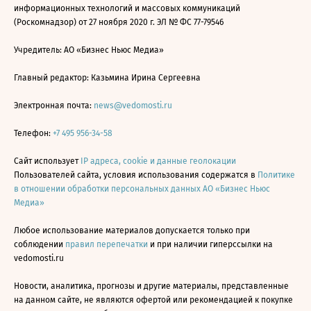
информационных технологий и массовых коммуникаций
(Роскомнадзор) от 27 ноября 2020 г. ЭЛ № ФС 77-79546
Учредитель: АО «Бизнес Ньюс Медиа»
Главный редактор: Казьмина Ирина Сергеевна
Электронная почта:
news@vedomosti.ru
Телефон:
+7 495 956-34-58
Сайт использует
IP адреса, cookie и данные геолокации
Пользователей сайта, условия использования содержатся в
Политике
в отношении обработки персональных данных АО «Бизнес Ньюс
Медиа»
Любое использование материалов допускается только при
соблюдении
правил перепечатки
и при наличии гиперссылки на
vedomosti.ru
Новости, аналитика, прогнозы и другие материалы, представленные
на данном сайте, не являются офертой или рекомендацией к покупке