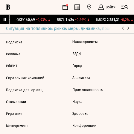
Войти
31%
↑
OKEY
40,49
-0,93%
↓
BRZL
1 424
-0,56%
↓
IMOEX
2 281,31
-0,2%
↓
Ситуация на топливном рынке: меры, динамика, прогнозы
Выб
Наши проекты
Подписка
ВЕДЫ
Реклама
Город
РФРИТ
Аналитика
Справочник компаний
Промышленность
Подписка для юр.лиц
Наука
О компании
Здоровье
Редакция
Конференции
Менеджмент