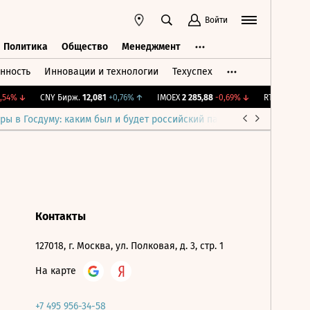
Войти
Политика
Общество
Менеджмент
нность
Инновации и технологии
Техуспех
ть
Политика
Общество
Менеджмент
54%
↓
CNY Бирж.
12,081
+0,76%
↑
IMOEX
2 285,88
-0,69%
↓
RTSI
884,56
-
ры в Госдуму: каким был и будет российский парламент
Война н
Контакты
127018, г. Москва, ул. Полковая, д. 3, стр. 1
На карте
+7 495 956-34-58