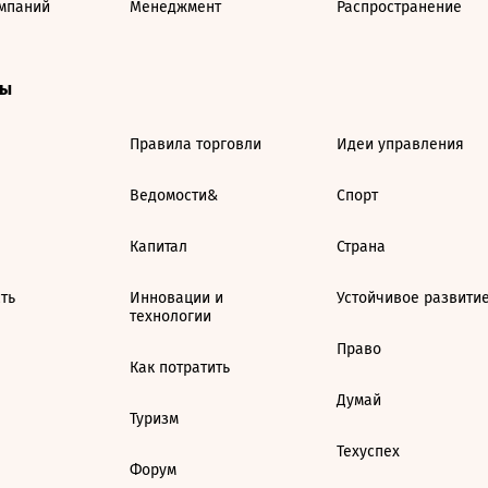
мпаний
Менеджмент
Распространение
ты
Правила торговли
Идеи управления
Ведомости&
Спорт
Капитал
Страна
ть
Инновации и
Устойчивое развити
технологии
Право
Как потратить
Думай
Туризм
Техуспех
Форум