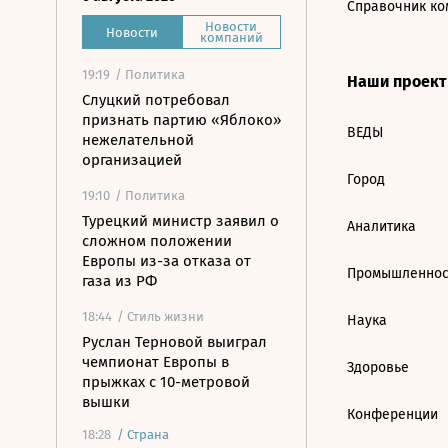
Справочник ко
Новости
Новости
компаний
19:19
/ Политика
Наши проек
Слуцкий потребовал
признать партию «Яблоко»
ВЕДЫ
нежелательной
организацией
Город
19:10
/ Политика
Турецкий министр заявил о
Аналитика
сложном положении
Европы из-за отказа от
Промышленнос
газа из РФ
18:44
/ Стиль жизни
Наука
Руслан Терновой выиграл
чемпионат Европы в
Здоровье
прыжках с 10-метровой
вышки
Конференции
18:28
/
Страна