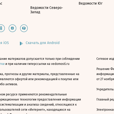
ьс
Ведомости Юг
Ведомости Северо-
Запад
я iOS
Скачать для Android
ание материалов допускается только при соблюдении
Сетевое изд
атки
и при наличии гиперссылки на vedomosti.ru
Решение Фе
ка, прогнозы и другие материалы, представленные на
информацио
 являются офертой или рекомендацией к покупке или
от 27 ноября
ибо активов.
Учредитель
ном ресурсе применяются рекомендательные
ормационные технологии предоставления информации
Главный ре
 систематизации и анализа сведений, относящихся к
ользователей сети «Интернет», находящихся на
Электронна