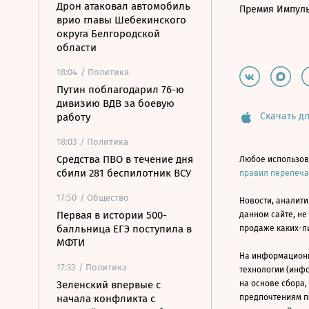
Дрон атаковал автомобиль
Премия Импул
врио главы Шебекинского
округа Белгородской
области
18:04
/ Политика
Путин поблагодарил 76-ю
дивизию ВДВ за боевую
Скачать дл
работу
18:03
/ Политика
Средства ПВО в течение дня
Любое использов
сбили 281 беспилотник ВСУ
правил перепеч
17:50
/ Общество
Новости, аналити
Первая в истории 500-
данном сайте, не
балльница ЕГЭ поступила в
продаже каких-л
МФТИ
На информацион
17:33
/ Политика
технологии (инф
Зеленский впервые с
на основе сбора,
начала конфликта с
предпочтениям п