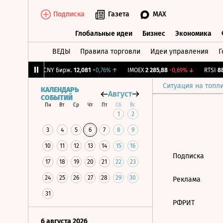
Подписка
Газета
MAX
Глобальные идеи
Бизнес
Экономика
ВЕДЫ
Правила торговли
Идеи управления
Г
Глобальные идеи
Бизнес
Экономик
46
-1,54%
↓
CNY Бирж.
12,081
+0,76%
↑
IMOEX
2 285,88
-0,69%
↓
RTSI
884
Ситуация на топл
КАЛЕНДАРЬ
Август
СОБЫТИЙ
Пн
Вт
Ср
Чт
Пт
Сб
Вс
1
2
3
4
5
6
7
8
9
10
11
12
13
14
15
16
Подписка
17
18
19
20
21
22
23
24
25
26
27
28
29
30
Реклама
31
РФРИТ
6 августа 2026