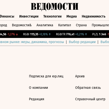
Финансы
Инвестиции
Технологии
Медиа
Недвижимость
ород
Ведомости&
Аналитика
Капитал
Страна
Промышле
а
Финансы
Инвестиции
Технологии
Медиа
Недвижимос
,56
-1,27%
↓
RGBI
115,35
+0,18%
↑
RGBITR
776,41
+0,21%
↑
PLZL
1 346
-1,
ивном рынке: меры, динамика, прогнозы
Выбор редакции
Выбо
Подписка для юр.лиц
Архив
О компании
Обратная связь
Редакция
Справочный центр