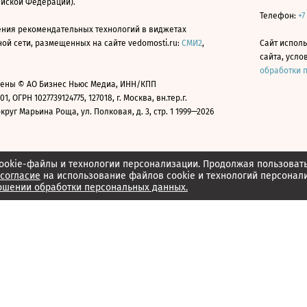
ийской Федерации).
Телефон:
+7
ния рекомендательных технологий в виджетах
й сети, размещенных на сайте vedomosti.ru:
СМИ2
,
Сайт испол
сайта, усл
обработки 
ены © АО Бизнес Ньюс Медиа, ИНН/КПП
01, ОГРН 1027739124775, 127018, г. Москва, вн.тер.г.
уг Марьина Роща, ул. Полковая, д. 3, стр. 1 1999—2026
ookie-файлы и технологии персонализации. Продолжая пользоват
согласие
на использование файлов cookie и технологий персонал
ошении обработки персональных данных.