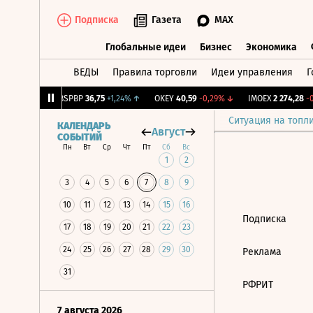
Подписка
Газета
MAX
Глобальные идеи
Бизнес
Экономика
ВЕДЫ
Правила торговли
Идеи управления
Г
Глобальные идеи
Бизнес
Экономик
21
+1,16%
↑
BSPBP
36,75
+1,24%
↑
OKEY
40,59
-0,29%
↓
IMOEX
2 274,28
-0,
Ситуация на топл
КАЛЕНДАРЬ
Август
СОБЫТИЙ
Пн
Вт
Ср
Чт
Пт
Сб
Вс
1
2
3
4
5
6
7
8
9
10
11
12
13
14
15
16
Подписка
17
18
19
20
21
22
23
24
25
26
27
28
29
30
Реклама
31
РФРИТ
7 августа 2026