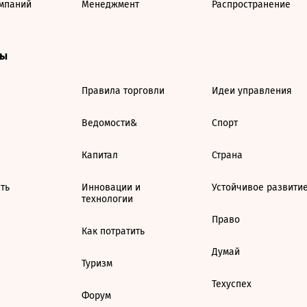
мпаний
Менеджмент
Распространение
ты
Правила торговли
Идеи управления
Ведомости&
Спорт
Капитал
Страна
ть
Инновации и
Устойчивое развити
технологии
Право
Как потратить
Думай
Туризм
Техуспех
Форум