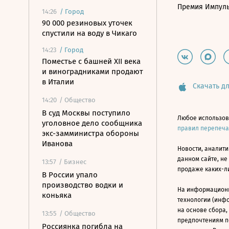
Премия Импул
14:26
/
Город
90 000 резиновых уточек
спустили на воду в Чикаго
14:23
/
Город
Поместье с башней XII века
и виноградниками продают
в Италии
Скачать дл
14:20
/ Общество
В суд Москвы поступило
Любое использов
уголовное дело сообщника
правил перепеч
экс-замминистра обороны
Иванова
Новости, аналити
данном сайте, не
13:57
/ Бизнес
продаже каких-л
В России упало
производство водки и
На информацион
коньяка
технологии (инф
на основе сбора,
13:55
/ Общество
предпочтениям п
Россиянка погибла на