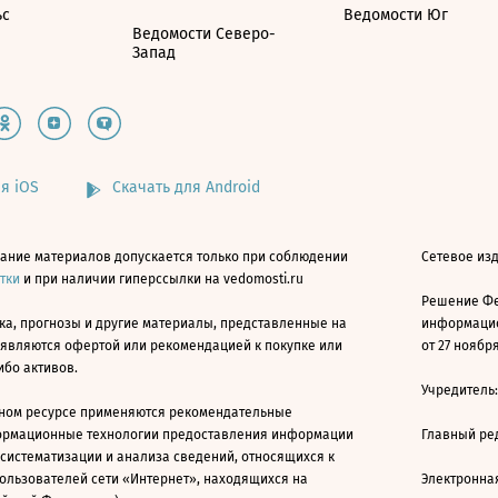
ьс
Ведомости Юг
Ведомости Северо-
Запад
я iOS
Скачать для Android
ание материалов допускается только при соблюдении
Сетевое изд
атки
и при наличии гиперссылки на vedomosti.ru
Решение Фе
ка, прогнозы и другие материалы, представленные на
информацио
 являются офертой или рекомендацией к покупке или
от 27 ноября
ибо активов.
Учредитель
ном ресурсе применяются рекомендательные
ормационные технологии предоставления информации
Главный ре
 систематизации и анализа сведений, относящихся к
ользователей сети «Интернет», находящихся на
Электронна