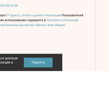
 495 956-34-58
ьзует
IP адреса, cookie и данные геолокации
Пользователей
овия использования содержатся в
Политике в отношении
персональных данных АО «Бизнес Ньюс Медиа»
ься данным
Принять
изации в