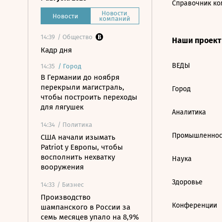
Справочник ко
Новости
Новости
компаний
14:39
/ Общество
Наши проек
Кадр дня
ВЕДЫ
14:35
/
Город
В Германии до ноября
перекрыли магистраль,
Город
чтобы построить переходы
для лягушек
Аналитика
14:34
/ Политика
Промышленнос
США начали изымать
Patriot у Европы, чтобы
восполнить нехватку
Наука
вооружения
Здоровье
14:33
/ Бизнес
Производство
Конференции
шампанского в России за
семь месяцев упало на 8,9%