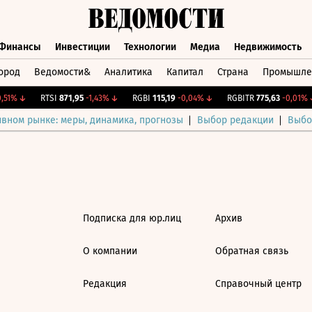
Финансы
Инвестиции
Технологии
Медиа
Недвижимость
ород
Ведомости&
Аналитика
Капитал
Страна
Промышле
а
Финансы
Инвестиции
Технологии
Медиа
Недвижимос
51%
↓
RTSI
871,95
-1,43%
↓
RGBI
115,19
-0,04%
↓
RGBITR
775,63
-0,01%
↓
ивном рынке: меры, динамика, прогнозы
Выбор редакции
Выбо
Подписка для юр.лиц
Архив
О компании
Обратная связь
Редакция
Справочный центр