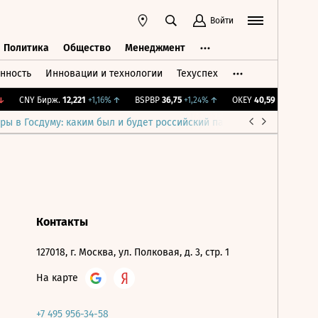
Войти
Политика
Общество
Менеджмент
нность
Инновации и технологии
Техуспех
ть
Политика
Общество
Менеджмент
CNY Бирж.
12,221
+1,16%
↑
BSPBP
36,75
+1,24%
↑
OKEY
40,59
-0,29%
↓
ры в Госдуму: каким был и будет российский парламент
Война н
Контакты
127018, г. Москва, ул. Полковая, д. 3, стр. 1
На карте
+7 495 956-34-58