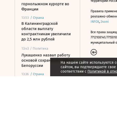
территории Росс
горнолыжном курорте во
Франции
Правила примене
рекламно-обменно
13:53
/
Страна
INFOX
,
24smi
В Калининградской
области выплату
Все права защищ
контрактникам увеличили
7712108141/7715010
до 2,5 млн рублей
муниципальный окр
13:43
/ Политика
Лукашенко назвал работу
основой сохранения мира в
На нашем сайте используются c
Белоруссии
сайтом, вы подтверждаете свое
соответствии с
Политикой в отн
13:36
/
Страна
На Крымском мосту
возобновилось движение
после временного
перекрытия
13:36
/
Страна
В Запорожской области
ввели режим ЧС из-за