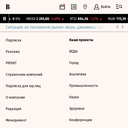
Войти
 Бирж.
0
0%
IMOEX
2 285,88
-0,69%
↓
RTSI
884,56
-1,27%
↓
RGBI
115,39
+
Ситуация на топливном рынке: меры, динамика, прогнозы
Выб
Наши проекты
Подписка
ВЕДЫ
Реклама
Город
РФРИТ
Аналитика
Справочник компаний
Промышленность
Подписка для юр.лиц
Наука
О компании
Здоровье
Редакция
Конференции
Менеджмент