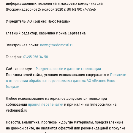
информационных технологий и массовых коммуникаций
(Роскомнадзор) от 27 ноября 2020 г. ЭЛ № ФС 77-79546
Учредитель: АО «Бизнес Ньюс Медиа»
Главный редактор: Казьмина Ирина Сергеевна
Электронная почта:
news@vedomosti.ru
Телефон:
+7 495 956-34-58
Сайт использует
IP адреса, cookie и данные геолокации
Пользователей сайта, условия использования содержатся в
Политике
в отношении обработки персональных данных АО «Бизнес Ньюс
Медиа»
Любое использование материалов допускается только при
соблюдении
правил перепечатки
и при наличии гиперссылки на
vedomosti.ru
Новости, аналитика, прогнозы и другие материалы, представленные
на данном сайте, не являются офертой или рекомендацией к покупке