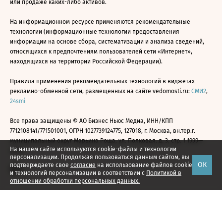
или продаже каких-либо активов.
На информационном ресурсе применяются рекомендательные
технологии (информационные технологии предоставления
информации на основе сбора, систематизации и анализа сведений,
относящихся к предпочтениям пользователей сети «Интернет»,
находящихся на территории Российской Федерации).
Правила применения рекомендательных технологий в виджетах
рекламно-обменной сети, размещенных на сайте vedomosti.ru:
СМИ2
,
24smi
Все права защищены © АО Бизнес Ньюс Медиа, ИНН/КПП
7712108141/771501001, ОГРН 1027739124775, 127018, г. Москва, вн.тер.г.
муниципальный округ Марьина Роща, ул. Полковая, д. 3, стр. 1 1999—
На нашем сайте используются cookie-файлы и технологии
2026
персонализации. Продолжая пользоваться данным сайтом, вы
ОК
подтверждаете свое
согласие
на использование файлов cookie
и технологий персонализации в соответствии с
Политикой в
отношении обработки персональных данных.