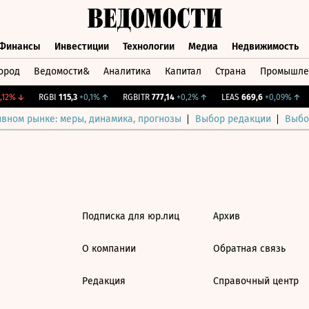
Финансы
Инвестиции
Технологии
Медиа
Недвижимость
ород
Ведомости&
Аналитика
Капитал
Страна
Промышле
а
Финансы
Инвестиции
Технологии
Медиа
Недвижимос
12%
↓
RGBI
115,3
+0,1%
↑
RGBITR
777,14
+0,2%
↑
LEAS
669,6
+0,09%
↑
ивном рынке: меры, динамика, прогнозы
Выбор редакции
Выбо
Подписка для юр.лиц
Архив
О компании
Обратная связь
Редакция
Справочный центр