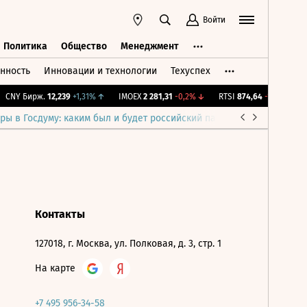
Войти
Политика
Общество
Менеджмент
нность
Инновации и технологии
Техуспех
ть
Политика
Общество
Менеджмент
CNY Бирж.
12,239
+1,31%
↑
IMOEX
2 281,31
-0,2%
↓
RTSI
874,64
-1,12%
↓
ры в Госдуму: каким был и будет российский парламент
Война н
Контакты
127018, г. Москва, ул. Полковая, д. 3, стр. 1
На карте
+7 495 956-34-58