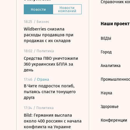
Справочник ко
Новости
Новости
компаний
18:25
/ Бизнес
Наши проек
Wildberries снизила
расходы продавцов при
ВЕДЫ
продажах с их складов
18:02
/ Политика
Город
Средства ПВО уничтожили
360 украинских БПЛА за
Аналитика
день
Промышленнос
17:46
/
Страна
В Чите подросток погиб,
пытаясь спасти тонущего
Наука
друга
Здоровье
17:34
/ Политика
Bild: Германия выслала
Конференции
около 400 россиян с начала
конфликта на Украине