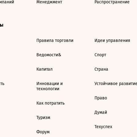
мпаний
Менеджмент
Распространение
ты
Правила торговли
Идеи управления
Ведомости&
Спорт
Капитал
Страна
ть
Инновации и
Устойчивое развити
технологии
Право
Как потратить
Думай
Туризм
Техуспех
Форум