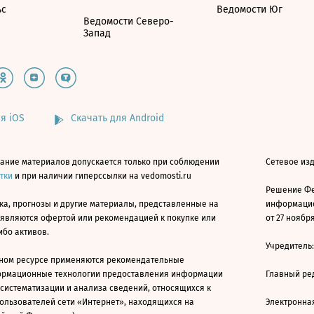
ьс
Ведомости Юг
Ведомости Северо-
Запад
я iOS
Скачать для Android
ание материалов допускается только при соблюдении
Сетевое изд
атки
и при наличии гиперссылки на vedomosti.ru
Решение Фе
ка, прогнозы и другие материалы, представленные на
информацио
 являются офертой или рекомендацией к покупке или
от 27 ноября
ибо активов.
Учредитель
ном ресурсе применяются рекомендательные
ормационные технологии предоставления информации
Главный ре
 систематизации и анализа сведений, относящихся к
ользователей сети «Интернет», находящихся на
Электронна