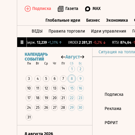
Подписка
Газета
MAX
Глобальные идеи
Бизнес
Экономика
ВЕДЫ
Правила торговли
Идеи управления
Г
Глобальные идеи
Бизнес
Экономик
09%
↑
CNY Бирж.
12,239
+1,31%
↑
IMOEX
2 281,31
-0,2%
↓
RTSI
874,64
-1,
Ситуация на топл
КАЛЕНДАРЬ
Август
СОБЫТИЙ
Пн
Вт
Ср
Чт
Пт
Сб
Вс
1
2
3
4
5
6
7
8
9
10
11
12
13
14
15
16
Подписка
17
18
19
20
21
22
23
24
25
26
27
28
29
30
Реклама
31
РФРИТ
8 августа 2026