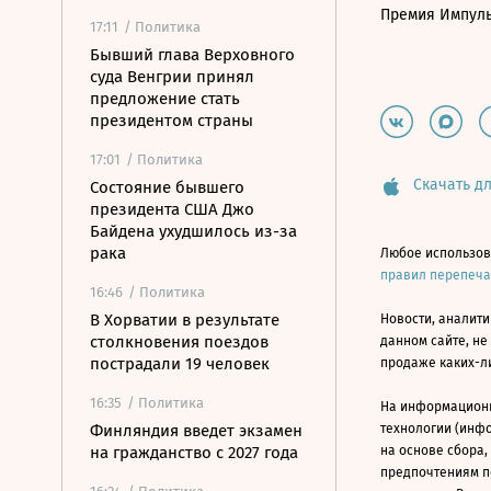
Премия Импул
17:11
/ Политика
Бывший глава Верховного
суда Венгрии принял
предложение стать
президентом страны
17:01
/ Политика
Скачать дл
Состояние бывшего
президента США Джо
Байдена ухудшилось из-за
рака
Любое использов
правил перепеч
16:46
/ Политика
В Хорватии в результате
Новости, аналити
столкновения поездов
данном сайте, не
пострадали 19 человек
продаже каких-л
16:35
/ Политика
На информацион
Финляндия введет экзамен
технологии (инф
на гражданство с 2027 года
на основе сбора,
предпочтениям п