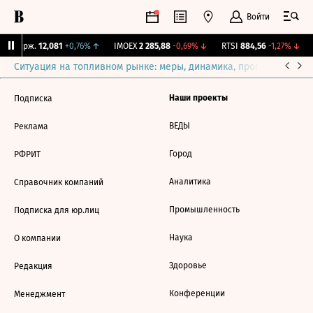
Войти
NY Бирж.
12,081
+0,76%
↑
IMOEX
2 285,88
-0,69%
↓
RTSI
884,56
-1,27%
↓
Ситуация на топливном рынке: меры, динамика, прогнозы
Выб
Наши проекты
Подписка
ВЕДЫ
Реклама
Город
РФРИТ
Аналитика
Справочник компаний
Промышленность
Подписка для юр.лиц
Наука
О компании
Здоровье
Редакция
Конференции
Менеджмент