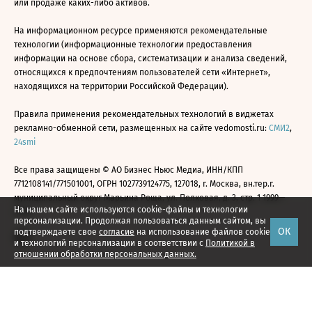
или продаже каких-либо активов.
На информационном ресурсе применяются рекомендательные
технологии (информационные технологии предоставления
информации на основе сбора, систематизации и анализа сведений,
относящихся к предпочтениям пользователей сети «Интернет»,
находящихся на территории Российской Федерации).
Правила применения рекомендательных технологий в виджетах
рекламно-обменной сети, размещенных на сайте vedomosti.ru:
СМИ2
,
24smi
Все права защищены © АО Бизнес Ньюс Медиа, ИНН/КПП
7712108141/771501001, ОГРН 1027739124775, 127018, г. Москва, вн.тер.г.
муниципальный округ Марьина Роща, ул. Полковая, д. 3, стр. 1 1999—
На нашем сайте используются cookie-файлы и технологии
2026
персонализации. Продолжая пользоваться данным сайтом, вы
ОК
подтверждаете свое
согласие
на использование файлов cookie
и технологий персонализации в соответствии с
Политикой в
отношении обработки персональных данных.