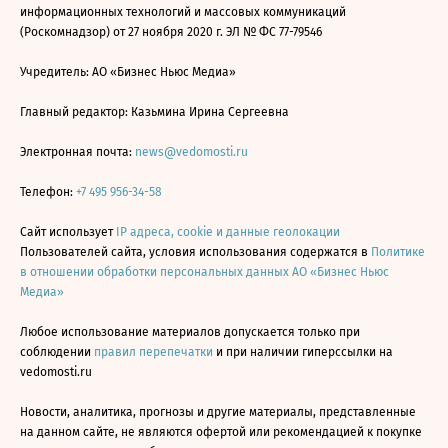
информационных технологий и массовых коммуникаций
(Роскомнадзор) от 27 ноября 2020 г. ЭЛ № ФС 77-79546
Учредитель: АО «Бизнес Ньюс Медиа»
Главный редактор: Казьмина Ирина Сергеевна
Электронная почта:
news@vedomosti.ru
Телефон:
+7 495 956-34-58
Сайт использует
IP адреса, cookie и данные геолокации
Пользователей сайта, условия использования содержатся в
Политике
в отношении обработки персональных данных АО «Бизнес Ньюс
Медиа»
Любое использование материалов допускается только при
соблюдении
правил перепечатки
и при наличии гиперссылки на
vedomosti.ru
Новости, аналитика, прогнозы и другие материалы, представленные
на данном сайте, не являются офертой или рекомендацией к покупке