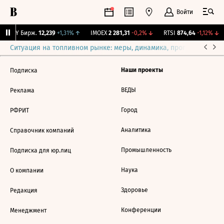
Войти
CNY Бирж.
12,239
+1,31%
↑
IMOEX
2 281,31
-0,2%
↓
RTSI
874,64
-1,12%
↓
Ситуация на топливном рынке: меры, динамика, прогнозы
Выб
Наши проекты
Подписка
ВЕДЫ
Реклама
Город
РФРИТ
Аналитика
Справочник компаний
Промышленность
Подписка для юр.лиц
Наука
О компании
Здоровье
Редакция
Конференции
Менеджмент