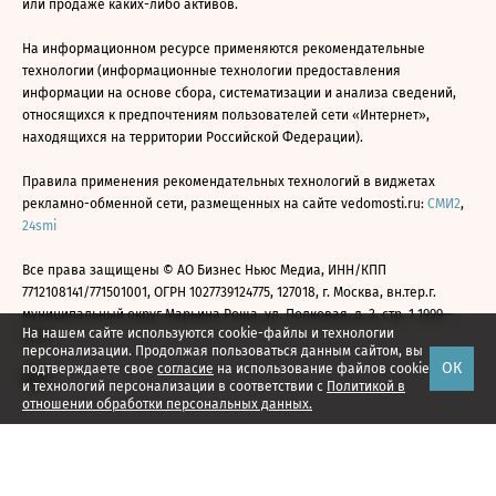
или продаже каких-либо активов.
На информационном ресурсе применяются рекомендательные
технологии (информационные технологии предоставления
информации на основе сбора, систематизации и анализа сведений,
относящихся к предпочтениям пользователей сети «Интернет»,
находящихся на территории Российской Федерации).
Правила применения рекомендательных технологий в виджетах
рекламно-обменной сети, размещенных на сайте vedomosti.ru:
СМИ2
,
24smi
Все права защищены © АО Бизнес Ньюс Медиа, ИНН/КПП
7712108141/771501001, ОГРН 1027739124775, 127018, г. Москва, вн.тер.г.
муниципальный округ Марьина Роща, ул. Полковая, д. 3, стр. 1 1999—
На нашем сайте используются cookie-файлы и технологии
2026
персонализации. Продолжая пользоваться данным сайтом, вы
ОК
подтверждаете свое
согласие
на использование файлов cookie
и технологий персонализации в соответствии с
Политикой в
отношении обработки персональных данных.