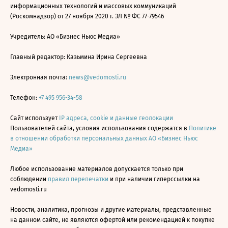
информационных технологий и массовых коммуникаций
(Роскомнадзор) от 27 ноября 2020 г. ЭЛ № ФС 77-79546
Учредитель: АО «Бизнес Ньюс Медиа»
Главный редактор: Казьмина Ирина Сергеевна
Электронная почта:
news@vedomosti.ru
Телефон:
+7 495 956-34-58
Сайт использует
IP адреса, cookie и данные геолокации
Пользователей сайта, условия использования содержатся в
Политике
в отношении обработки персональных данных АО «Бизнес Ньюс
Медиа»
Любое использование материалов допускается только при
соблюдении
правил перепечатки
и при наличии гиперссылки на
vedomosti.ru
Новости, аналитика, прогнозы и другие материалы, представленные
на данном сайте, не являются офертой или рекомендацией к покупке