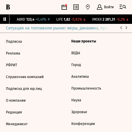
Войти
,31%
↑
ABRD
123,4
+0,49%
↑
LIFE
1,82
-0,82%
↓
IMOEX
2 281,31
-0,2%
↓
Ситуация на топливном рынке: меры, динамика, прогнозы
Выб
Наши проекты
Подписка
ВЕДЫ
Реклама
Город
РФРИТ
Аналитика
Справочник компаний
Промышленность
Подписка для юр.лиц
Наука
О компании
Здоровье
Редакция
Конференции
Менеджмент