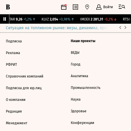
Войти
UTAR
9,26
+1,2%
↑
KLVZ
2,054
+0,98%
↑
IMOEX
2 281,31
-0,2%
↓
RTSI
8
Ситуация на топливном рынке: меры, динамика, прогнозы
Выб
Наши проекты
Подписка
ВЕДЫ
Реклама
Город
РФРИТ
Аналитика
Справочник компаний
Промышленность
Подписка для юр.лиц
Наука
О компании
Здоровье
Редакция
Конференции
Менеджмент