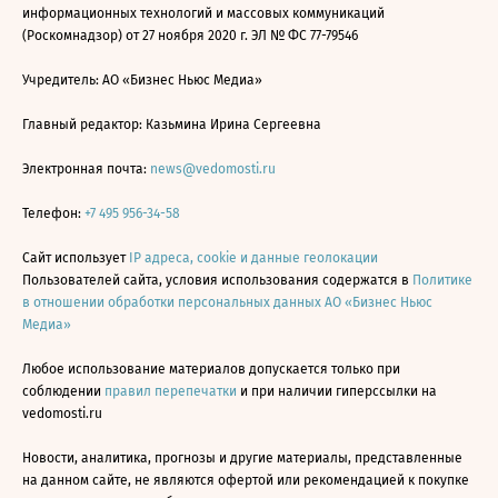
информационных технологий и массовых коммуникаций
(Роскомнадзор) от 27 ноября 2020 г. ЭЛ № ФС 77-79546
Учредитель: АО «Бизнес Ньюс Медиа»
Главный редактор: Казьмина Ирина Сергеевна
Электронная почта:
news@vedomosti.ru
Телефон:
+7 495 956-34-58
Сайт использует
IP адреса, cookie и данные геолокации
Пользователей сайта, условия использования содержатся в
Политике
в отношении обработки персональных данных АО «Бизнес Ньюс
Медиа»
Любое использование материалов допускается только при
соблюдении
правил перепечатки
и при наличии гиперссылки на
vedomosti.ru
Новости, аналитика, прогнозы и другие материалы, представленные
на данном сайте, не являются офертой или рекомендацией к покупке