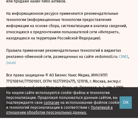
или продаже каких-либо активов.
На информационном ресурсе применяются рекомендательные
технологии (информационные технологии предоставления
информации на основе сбора, систематизации и анализа сведений,
относящихся к предпочтениям пользователей сети «Интернет»,
находящихся на территории Российской Федерации).
Правила применения рекомендательных технологий в виджетах
рекламно-обменной сети, размещенных на сайте vedomosti.ru:
СМИ2
,
24smi
Все права защищены © АО Бизнес Ньюс Медиа, ИНН/КПП
7712108141/771501001, ОГРН 1027739124775, 127018, г. Москва, вн.тер.г.
муниципальный округ Марьина Роща, ул. Полковая, д. 3, стр. 1 1999—
На нашем сайте используются cookie-файлы и технологии
2026
персонализации. Продолжая пользоваться данным сайтом, вы
ОК
подтверждаете свое
согласие
на использование файлов cookie
и технологий персонализации в соответствии с
Политикой в
отношении обработки персональных данных.