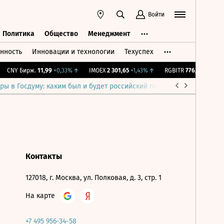
Войти
Политика
Общество
Менеджмент
нность
Инновации и технологии
Техуспех
ть
Политика
Общество
Менеджмент
CNY Бирж.
11,99
+0,33%
↑
IMOEX
2 301,65
+1,43%
↑
RGBITR
776,27
+0,44%
ры в Госдуму: каким был и будет российский парламент
Война н
Контакты
127018, г. Москва, ул. Полковая, д. 3, стр. 1
На карте
+7 495 956-34-58