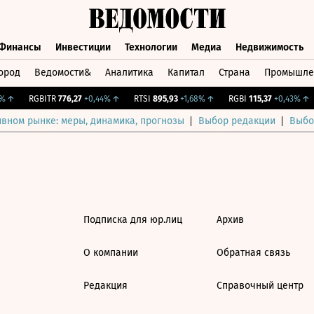
Финансы
Инвестиции
Технологии
Медиа
Недвижимость
ород
Ведомости&
Аналитика
Капитал
Страна
Промышле
а
Финансы
Инвестиции
Технологии
Медиа
Недвижимос
↑
RGBITR
776,27
+0,44%
↑
RTSI
895,93
+1,68%
↑
RGBI
115,37
+0,43%
↑
ивном рынке: меры, динамика, прогнозы
Выбор редакции
Выбо
Подписка для юр.лиц
Архив
О компании
Обратная связь
Редакция
Справочный центр