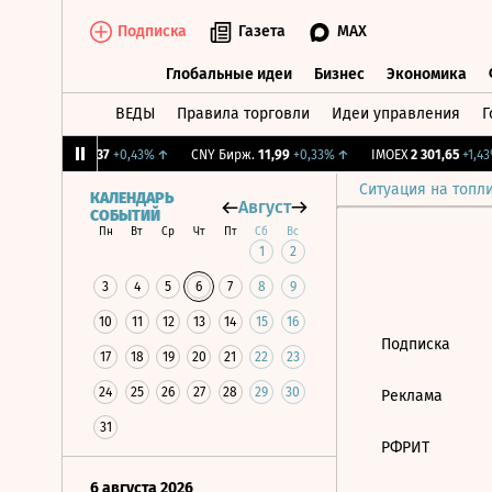
Подписка
Газета
MAX
Глобальные идеи
Бизнес
Экономика
ВЕДЫ
Правила торговли
Идеи управления
Г
Глобальные идеи
Бизнес
Экономик
↑
RGBI
115,37
+0,43%
↑
CNY Бирж.
11,99
+0,33%
↑
IMOEX
2 301,65
+1,43%
Ситуация на топл
КАЛЕНДАРЬ
Август
СОБЫТИЙ
Пн
Вт
Ср
Чт
Пт
Сб
Вс
1
2
3
4
5
6
7
8
9
10
11
12
13
14
15
16
Подписка
17
18
19
20
21
22
23
24
25
26
27
28
29
30
Реклама
31
РФРИТ
6 августа 2026