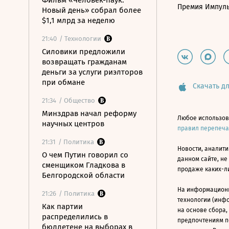
Фильм «Человек-паук:
Премия Импул
Новый день» собрал более
$1,1 млрд за неделю
21:40
/ Технологии
Силовики предложили
возвращать гражданам
деньги за услуги риэлторов
при обмане
Скачать дл
21:34
/ Общество
Минздрав начал реформу
Любое использов
научных центров
правил перепеч
21:31
/ Политика
Новости, аналити
О чем Путин говорил со
данном сайте, не
сменщиком Гладкова в
продаже каких-л
Белгородской области
На информацион
21:26
/ Политика
технологии (инф
Как партии
на основе сбора,
распределились в
предпочтениям п
бюллетене на выборах в