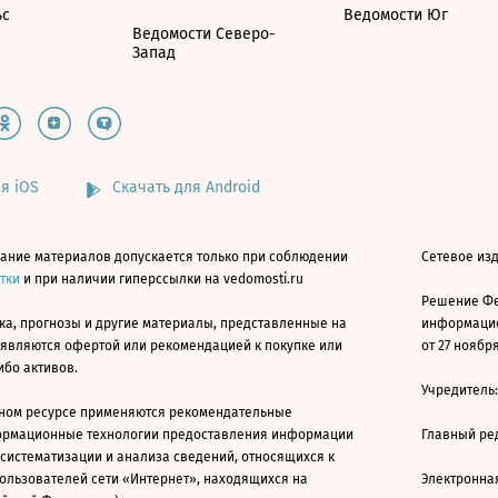
ьс
Ведомости Юг
Ведомости Северо-
Запад
я iOS
Скачать для Android
ание материалов допускается только при соблюдении
Сетевое изд
атки
и при наличии гиперссылки на vedomosti.ru
Решение Фе
ка, прогнозы и другие материалы, представленные на
информацио
 являются офертой или рекомендацией к покупке или
от 27 ноября
ибо активов.
Учредитель
ном ресурсе применяются рекомендательные
ормационные технологии предоставления информации
Главный ре
 систематизации и анализа сведений, относящихся к
ользователей сети «Интернет», находящихся на
Электронна