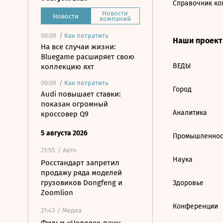
Справочник ко
Новости
Новости
компаний
00:09
/
Как потратить
Наши проек
На все случаи жизни:
Bluegame расширяет свою
ВЕДЫ
коллекцию яхт
00:09
/
Как потратить
Город
Audi повышает ставки:
показан огромный
Аналитика
кроссовер Q9
5 августа 2026
Промышленнос
21:55
/ Авто
Наука
Росстандарт запретил
продажу ряда моделей
грузовиков Dongfeng и
Здоровье
Zoomlion
Конференции
21:43
/ Медиа