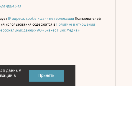
 495 956-34-58
ьзует
IP адреса, cookie и данные геолокации
Пользователей
овия использования содержатся в
Политике в отношении
персональных данных АО «Бизнес Ньюс Медиа»
ься данным
Принять
изации в