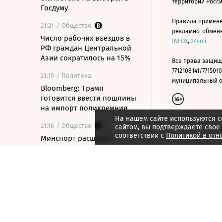
территории Росс
Госдуму
Правила примене
21:21
/ Общество
рекламно-обменно
Число рабочих въездов в
INFOX
,
24smi
РФ граждан Центральной
Азии сократилось на 15%
Все права защищ
7712108141/7715010
21:19
/ Политика
муниципальный окр
Bloomberg: Трамп
готовится ввести пошлины
на импорт поликремния
На нашем сайте используются c
21:16
/ Общество
сайтом, вы подтверждаете свое
соответствии с
Политикой в отн
Минспорт расширит
перечень спортивных
организаций для
налогового вычета
21:10
/ Экономика
Почему нефтегазовые
доходы бюджета в июле
достигли максимума с