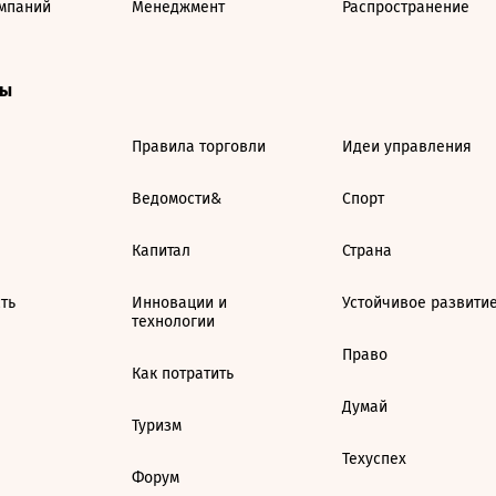
мпаний
Менеджмент
Распространение
ты
Правила торговли
Идеи управления
Ведомости&
Спорт
Капитал
Страна
ть
Инновации и
Устойчивое развити
технологии
Право
Как потратить
Думай
Туризм
Техуспех
Форум