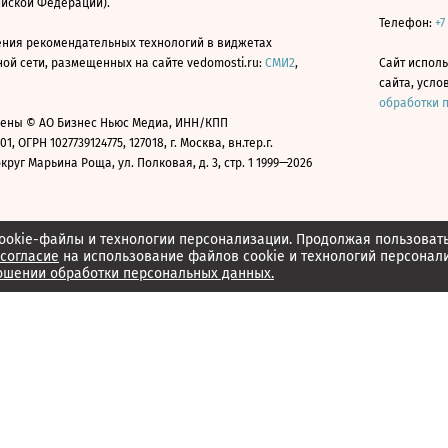
ийской Федерации).
Телефон:
+7
ния рекомендательных технологий в виджетах
й сети, размещенных на сайте vedomosti.ru:
СМИ2
,
Сайт испол
сайта, усл
обработки 
ены © АО Бизнес Ньюс Медиа, ИНН/КПП
01, ОГРН 1027739124775, 127018, г. Москва, вн.тер.г.
уг Марьина Роща, ул. Полковая, д. 3, стр. 1 1999—2026
ookie-файлы и технологии персонализации. Продолжая пользоват
согласие
на использование файлов cookie и технологий персонал
ошении обработки персональных данных.